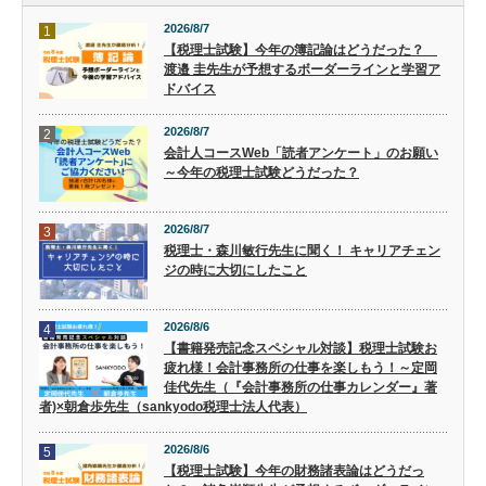
2026/8/7
1
【税理士試験】今年の簿記論はどうだった？
渡邉 圭先生が予想するボーダーラインと学習ア
ドバイス
2026/8/7
2
会計人コースWeb「読者アンケート」のお願い
～今年の税理士試験どうだった？
2026/8/7
3
税理士・森川敏行先生に聞く！ キャリアチェン
ジの時に大切にしたこと
2026/8/6
4
【書籍発売記念スペシャル対談】税理士試験お
疲れ様！会計事務所の仕事を楽しもう！～定岡
佳代先生（『会計事務所の仕事カレンダー』著
者)×朝倉歩先生（sankyodo税理士法人代表）
2026/8/6
5
【税理士試験】今年の財務諸表論はどうだっ