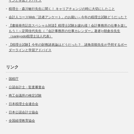
インと学習アドバイス
税理士・森川敏行先生に聞く！ キャリアチェンジの時に大切にしたこと
会計人コースWeb「読者アンケート」のお願い～今年の税理士試験どうだった？
【書籍発売記念スペシャル対談】税理士試験お疲れ様！会計事務所の仕事を楽し
もう！～定岡佳代先生（『会計事務所の仕事カレンダー』著者)×朝倉歩先生
（sankyodo税理士法人代表）
【税理士試験】今年の財務諸表論はどうだった？ 諸角崇順先生が予想するボー
ダーラインと学習アドバイス
リンク
国税庁
公認会計士・監査審査会
商工会議所の検定試験
日本税理士会連合会
日本公認会計士協会
全国経理教育協会