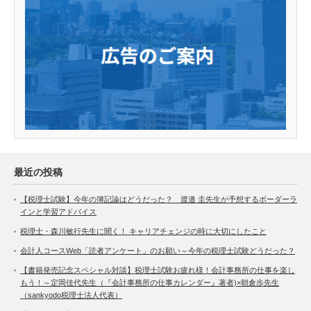
最近の投稿
【税理士試験】今年の簿記論はどうだった？ 渡邉 圭先生が予想するボーダーラ
インと学習アドバイス
税理士・森川敏行先生に聞く！ キャリアチェンジの時に大切にしたこと
会計人コースWeb「読者アンケート」のお願い～今年の税理士試験どうだった？
【書籍発売記念スペシャル対談】税理士試験お疲れ様！会計事務所の仕事を楽し
もう！～定岡佳代先生（『会計事務所の仕事カレンダー』著者)×朝倉歩先生
（sankyodo税理士法人代表）