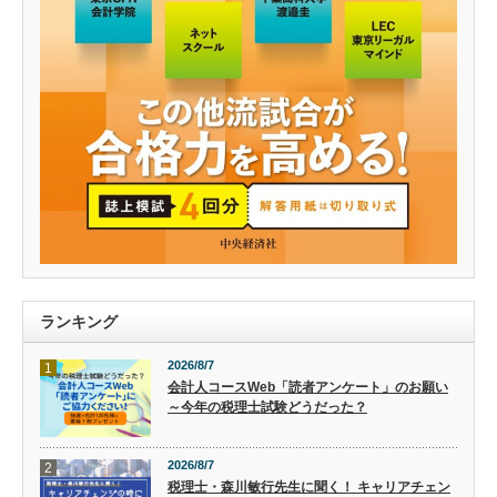
ランキング
2026/8/7
1
会計人コースWeb「読者アンケート」のお願い
～今年の税理士試験どうだった？
2026/8/7
2
税理士・森川敏行先生に聞く！ キャリアチェン