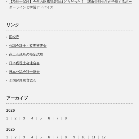
【税理士試験】今年の財務諸表論はどうだった？ 諸角崇順先生が予想するボー
ダーラインと学習アドバイス
リンク
国税庁
公認会計士・監査審査会
商工会議所の検定試験
日本税理士会連合会
日本公認会計士協会
全国経理教育協会
アーカイブ
2026
1
2
3
4
5
6
7
8
2025
1
2
3
4
5
6
7
8
9
10
11
12