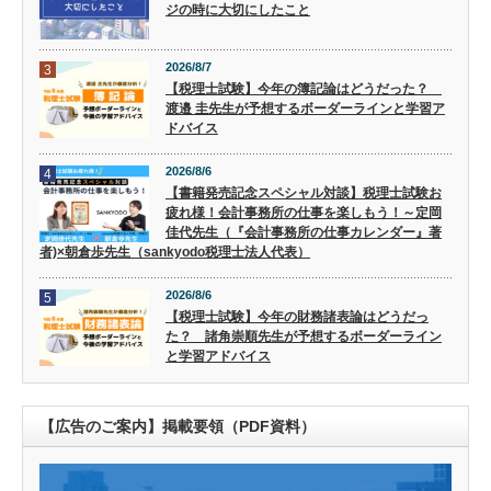
ジの時に大切にしたこと
2026/8/7
3
【税理士試験】今年の簿記論はどうだった？
渡邉 圭先生が予想するボーダーラインと学習ア
ドバイス
2026/8/6
4
【書籍発売記念スペシャル対談】税理士試験お
疲れ様！会計事務所の仕事を楽しもう！～定岡
佳代先生（『会計事務所の仕事カレンダー』著
者)×朝倉歩先生（sankyodo税理士法人代表）
2026/8/6
5
【税理士試験】今年の財務諸表論はどうだっ
た？ 諸角崇順先生が予想するボーダーライン
と学習アドバイス
【広告のご案内】掲載要領（PDF資料）