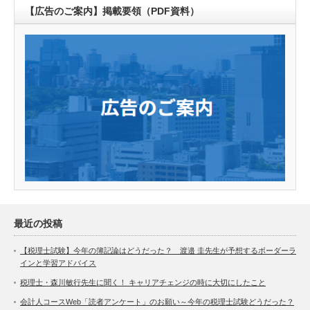
【広告のご案内】掲載要領（PDF資料）
最近の投稿
【税理士試験】今年の簿記論はどうだった？ 渡邉 圭先生が予想するボーダーラ
インと学習アドバイス
税理士・森川敏行先生に聞く！ キャリアチェンジの時に大切にしたこと
会計人コースWeb「読者アンケート」のお願い～今年の税理士試験どうだった？