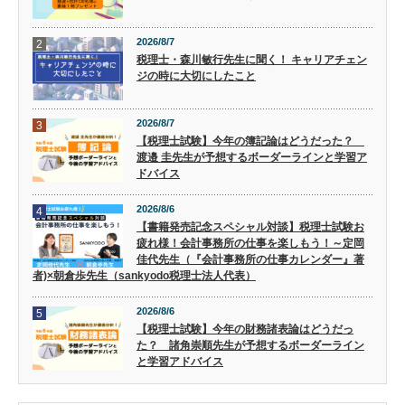
2026/8/7
2
税理士・森川敏行先生に聞く！ キャリアチェン
ジの時に大切にしたこと
2026/8/7
3
【税理士試験】今年の簿記論はどうだった？
渡邉 圭先生が予想するボーダーラインと学習ア
ドバイス
2026/8/6
4
【書籍発売記念スペシャル対談】税理士試験お
疲れ様！会計事務所の仕事を楽しもう！～定岡
佳代先生（『会計事務所の仕事カレンダー』著
者)×朝倉歩先生（sankyodo税理士法人代表）
2026/8/6
5
【税理士試験】今年の財務諸表論はどうだっ
た？ 諸角崇順先生が予想するボーダーライン
と学習アドバイス