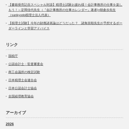
【書籍発売記念スペシャル対談】税理士試験お疲れ様！会計事務所の仕事を楽し
もう！～定岡佳代先生（『会計事務所の仕事カレンダー』著者)×朝倉歩先生
（sankyodo税理士法人代表）
【税理士試験】今年の財務諸表論はどうだった？ 諸角崇順先生が予想するボー
ダーラインと学習アドバイス
リンク
国税庁
公認会計士・監査審査会
商工会議所の検定試験
日本税理士会連合会
日本公認会計士協会
全国経理教育協会
アーカイブ
2026