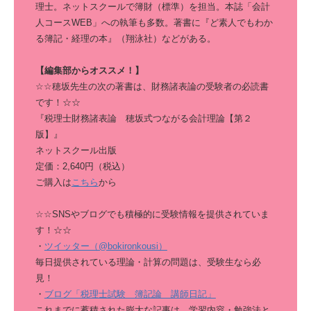
理士。ネットスクールで簿財（標準）を担当。本誌「会計
人コースWEB」への執筆も多数。著書に『ど素人でもわか
る簿記・経理の本』（翔泳社）などがある。
【編集部からオススメ！】
☆☆穂坂先生の次の著書は、財務諸表論の受験者の必読書
です！☆☆
『税理士財務諸表論 穂坂式つながる会計理論【第２
版】』
ネットスクール出版
定価：2,640円（税込）
ご購入は
こちら
から
☆☆SNSやブログでも積極的に受験情報を提供されていま
す！☆☆
・
ツイッター（@bokironkousi）
毎日提供されている理論・計算の問題は、受験生なら必
見！
・
ブログ「税理士試験 簿記論 講師日記」
これまでに蓄積された膨大な記事は、学習内容・勉強法と