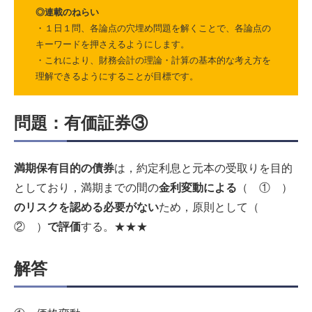
◎連載のねらい
・１日１問、各論点の穴埋め問題を解くことで、各論点の
キーワードを押さえるようにします。
・これにより、財務会計の理論・計算の基本的な考え方を
理解できるようにすることが目標です。
問題：有価証券③
満期保有目的の債券
は，約定利息と元本の受取りを目的
としており，満期までの間の
金利変動による
（ ① ）
のリスクを認める必要がない
ため，原則として（
② ）
で評価
する。★★★
解答