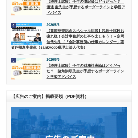
【税理士試験】今年の簿記論はどうだった？
渡邉 圭先生が予想するボーダーラインと学習ア
ドバイス
2026/8/6
4
【書籍発売記念スペシャル対談】税理士試験お
疲れ様！会計事務所の仕事を楽しもう！～定岡
佳代先生（『会計事務所の仕事カレンダー』著
者)×朝倉歩先生（sankyodo税理士法人代表）
2026/8/6
5
【税理士試験】今年の財務諸表論はどうだっ
た？ 諸角崇順先生が予想するボーダーライン
と学習アドバイス
【広告のご案内】掲載要領（PDF資料）