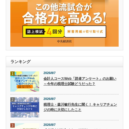
ランキング
2026/8/7
1
会計人コースWeb「読者アンケート」のお願い
～今年の税理士試験どうだった？
2026/8/7
2
税理士・森川敏行先生に聞く！ キャリアチェン
ジの時に大切にしたこと
2026/8/7
3