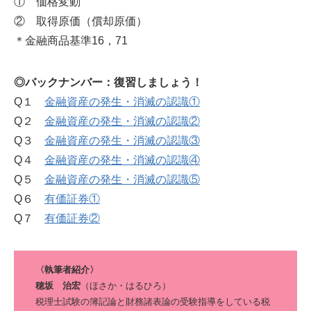
① 価格変動
② 取得原価（償却原価）
＊金融商品基準16，71
◎バックナンバー：復習しましょう！
Q１
金融資産の発生・消滅の認識①
Q２
金融資産の発生・消滅の認識②
Q３
金融資産の発生・消滅の認識③
Q４
金融資産の発生・消滅の認識④
Q５
金融資産の発生・消滅の認識⑤
Q６
有価証券①
Q７
有価証券②
〈執筆者紹介〉
穂坂 治宏
（ほさか・はるひろ）
税理士試験の簿記論と財務諸表論の受験指導をしている税