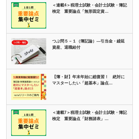
＜連載4＞税理士試験・会計士試験・簿記
検定 重要論点「無形固定資…
つぶ問５－１（簿記論）―引当金・繰延
資産、退職給付
【簿・財】年末年始に総復習！ 絶対に
マスターしたい「超基本」論点…
＜連載7＞税理士試験・会計士試験・簿記
検定 重要論点「財務諸表」…