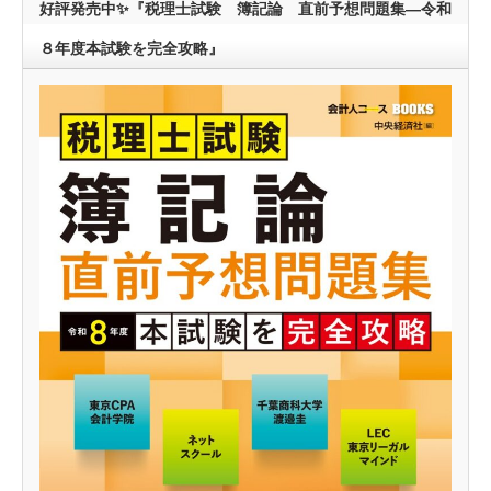
好評発売中✨『税理士試験 簿記論 直前予想問題集―令和
８年度本試験を完全攻略』