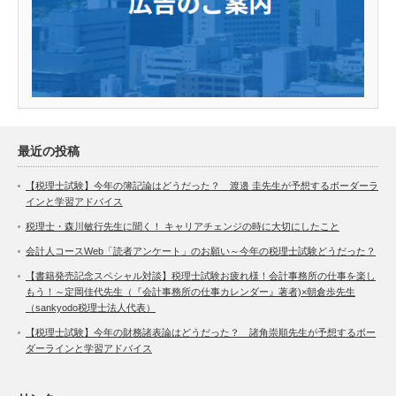
最近の投稿
【税理士試験】今年の簿記論はどうだった？ 渡邉 圭先生が予想するボーダーラ
インと学習アドバイス
税理士・森川敏行先生に聞く！ キャリアチェンジの時に大切にしたこと
会計人コースWeb「読者アンケート」のお願い～今年の税理士試験どうだった？
【書籍発売記念スペシャル対談】税理士試験お疲れ様！会計事務所の仕事を楽し
もう！～定岡佳代先生（『会計事務所の仕事カレンダー』著者)×朝倉歩先生
（sankyodo税理士法人代表）
【税理士試験】今年の財務諸表論はどうだった？ 諸角崇順先生が予想するボー
ダーラインと学習アドバイス