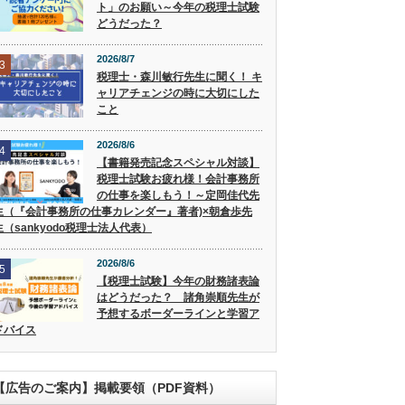
ト」のお願い～今年の税理士試験
どうだった？
2026/8/7
3
税理士・森川敏行先生に聞く！ キ
ャリアチェンジの時に大切にした
こと
2026/8/6
4
【書籍発売記念スペシャル対談】
税理士試験お疲れ様！会計事務所
の仕事を楽しもう！～定岡佳代先
生（『会計事務所の仕事カレンダー』著者)×朝倉歩先
生（sankyodo税理士法人代表）
2026/8/6
5
【税理士試験】今年の財務諸表論
はどうだった？ 諸角崇順先生が
予想するボーダーラインと学習ア
ドバイス
【広告のご案内】掲載要領（PDF資料）