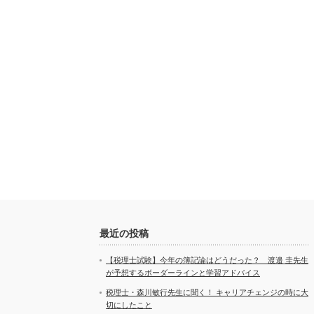
最近の投稿
【税理士試験】今年の簿記論はどうだった？ 渡邉 圭先生
が予想するボーダーラインと学習アドバイス
税理士・森川敏行先生に聞く！ キャリアチェンジの時に大
切にしたこと