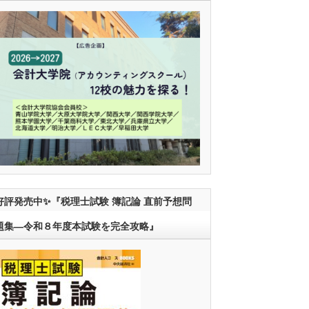
好評発売中✨『税理士試験 簿記論 直前予想問
題集―令和８年度本試験を完全攻略』