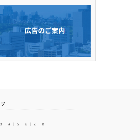
イブ
3
4
5
6
7
8