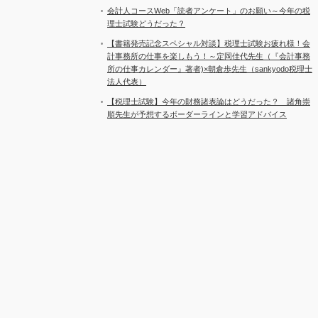
会計人コースWeb「読者アンケート」のお願い～今年の税
理士試験どうだった？
【書籍発売記念スペシャル対談】税理士試験お疲れ様！会
計事務所の仕事を楽しもう！～定岡佳代先生（『会計事務
所の仕事カレンダー』著者)×朝倉歩先生（sankyodo税理士
法人代表）
【税理士試験】今年の財務諸表論はどうだった？ 諸角崇
順先生が予想するボーダーラインと学習アドバイス