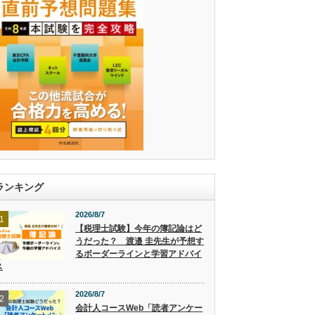
ランキング
2026/8/7
1
【税理士試験】今年の簿記論はど
うだった？ 渡邉 圭先生が予想す
るボーダーラインと学習アドバイ
ス
2026/8/7
2
会計人コースWeb「読者アンケー