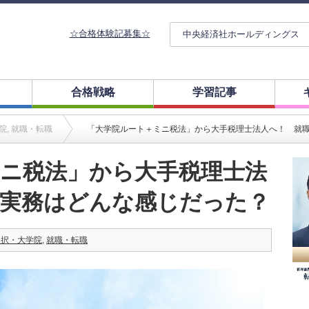
☆合格体験記募集☆
中央経済社ホールディングス
合格戦略
学習記事
院
,
就職・転職
「大学院ルート＋ミニ税法」から大手税理士法人へ！ 就
ニ税法」から大手税理士法
や実務はどんな感じだった？
選択・大学院
,
就職・転職