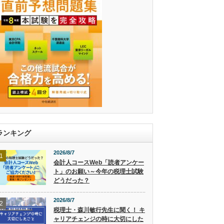
ランキング
2026/8/7
1
会計人コースWeb「読者アンケー
ト」のお願い～今年の税理士試験
どうだった？
2026/8/7
2
税理士・森川敏行先生に聞く！ キ
ャリアチェンジの時に大切にした