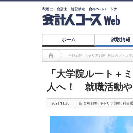
ホーム
試験情報
合格戦略
,
キャリア戦略
,
科目選択・大学
「大学院ルート＋ミ
人へ！ 就職活動
2021/11/26
合格戦略
,
キャリア戦略
,
科目