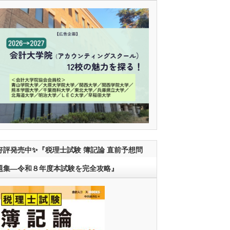
好評発売中✨『税理士試験 簿記論 直前予想問
題集―令和８年度本試験を完全攻略』