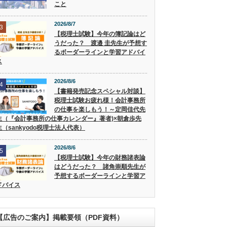
こと
2026/8/7
3
【税理士試験】今年の簿記論はど
うだった？ 渡邉 圭先生が予想す
るボーダーラインと学習アドバイ
ス
2026/8/6
4
【書籍発売記念スペシャル対談】
税理士試験お疲れ様！会計事務所
の仕事を楽しもう！～定岡佳代先
生（『会計事務所の仕事カレンダー』著者)×朝倉歩先
生（sankyodo税理士法人代表）
2026/8/6
5
【税理士試験】今年の財務諸表論
はどうだった？ 諸角崇順先生が
予想するボーダーラインと学習ア
ドバイス
【広告のご案内】掲載要領（PDF資料）