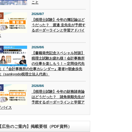
こと
2026/8/7
3
【税理士試験】今年の簿記論はど
うだった？ 渡邉 圭先生が予想す
るボーダーラインと学習アドバイ
ス
2026/8/6
4
【書籍発売記念スペシャル対談】
税理士試験お疲れ様！会計事務所
の仕事を楽しもう！～定岡佳代先
生（『会計事務所の仕事カレンダー』著者)×朝倉歩先
生（sankyodo税理士法人代表）
2026/8/6
5
【税理士試験】今年の財務諸表論
はどうだった？ 諸角崇順先生が
予想するボーダーラインと学習ア
ドバイス
【広告のご案内】掲載要領（PDF資料）