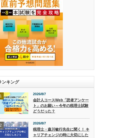
ランキング
2026/8/7
1
会計人コースWeb「読者アンケー
ト」のお願い～今年の税理士試験
どうだった？
2026/8/7
2
税理士・森川敏行先生に聞く！ キ
ャリアチェンジの時に大切にした