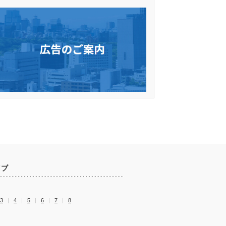
イブ
3
4
5
6
7
8