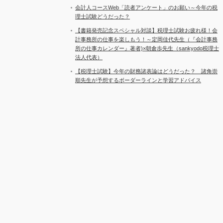
会計人コースWeb「読者アンケート」のお願い～今年の税
理士試験どうだった？
【書籍発売記念スペシャル対談】税理士試験お疲れ様！会
計事務所の仕事を楽しもう！～定岡佳代先生（『会計事務
所の仕事カレンダー』著者)×朝倉歩先生（sankyodo税理士
法人代表）
【税理士試験】今年の財務諸表論はどうだった？ 諸角崇
順先生が予想するボーダーラインと学習アドバイス