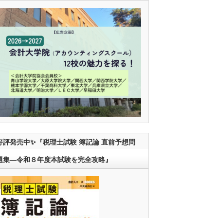
好評発売中✨『税理士試験 簿記論 直前予想問
題集―令和８年度本試験を完全攻略』