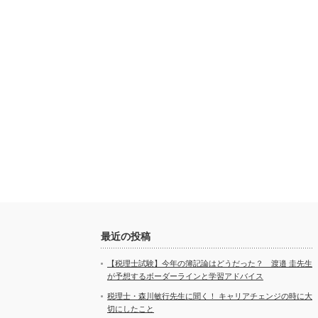
最近の投稿
【税理士試験】今年の簿記論はどうだった？ 渡邉 圭先生
が予想するボーダーラインと学習アドバイス
税理士・森川敏行先生に聞く！ キャリアチェンジの時に大
切にしたこと