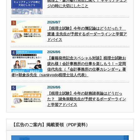
税理士・森川敏行先生に聞く！ キャリアチェン
ジの時に大切にしたこと
2026/8/7
3
【税理士試験】今年の簿記論はどうだった？
渡邉 圭先生が予想するボーダーラインと学習ア
ドバイス
2026/8/6
4
【書籍発売記念スペシャル対談】税理士試験お
疲れ様！会計事務所の仕事を楽しもう！～定岡
佳代先生（『会計事務所の仕事カレンダー』著
者)×朝倉歩先生（sankyodo税理士法人代表）
2026/8/6
5
【税理士試験】今年の財務諸表論はどうだっ
た？ 諸角崇順先生が予想するボーダーライン
と学習アドバイス
【広告のご案内】掲載要領（PDF資料）