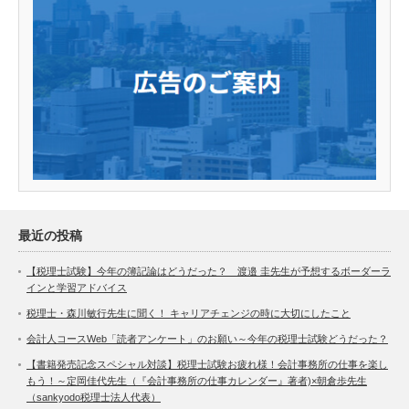
最近の投稿
【税理士試験】今年の簿記論はどうだった？ 渡邉 圭先生が予想するボーダーラ
インと学習アドバイス
税理士・森川敏行先生に聞く！ キャリアチェンジの時に大切にしたこと
会計人コースWeb「読者アンケート」のお願い～今年の税理士試験どうだった？
【書籍発売記念スペシャル対談】税理士試験お疲れ様！会計事務所の仕事を楽し
もう！～定岡佳代先生（『会計事務所の仕事カレンダー』著者)×朝倉歩先生
（sankyodo税理士法人代表）