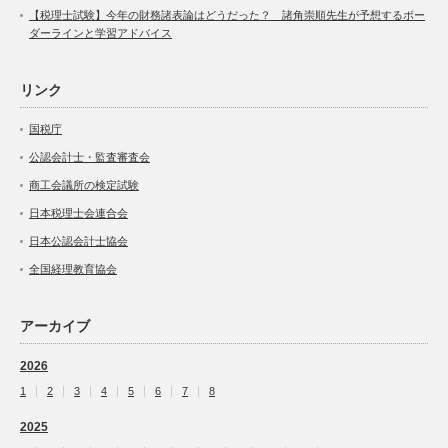
【税理士試験】今年の財務諸表論はどうだった？ 諸角崇順先生が予想するボー
ダーラインと学習アドバイス
リンク
国税庁
公認会計士・監査審査会
商工会議所の検定試験
日本税理士会連合会
日本公認会計士協会
全国経理教育協会
アーカイブ
2026
1
2
3
4
5
6
7
8
2025