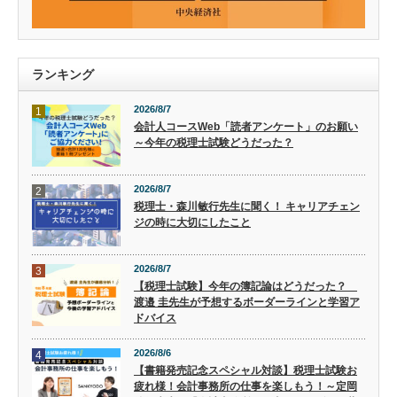
ランキング
2026/8/7
1
会計人コースWeb「読者アンケート」のお願い
～今年の税理士試験どうだった？
2026/8/7
2
税理士・森川敏行先生に聞く！ キャリアチェン
ジの時に大切にしたこと
2026/8/7
3
【税理士試験】今年の簿記論はどうだった？
渡邉 圭先生が予想するボーダーラインと学習ア
ドバイス
2026/8/6
4
【書籍発売記念スペシャル対談】税理士試験お
疲れ様！会計事務所の仕事を楽しもう！～定岡