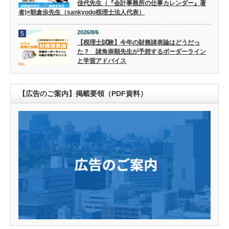
佳代先生（『会計事務所の仕事カレンダー』著
者)×朝倉歩先生（sankyodo税理士法人代表）
2026/8/6
5
【税理士試験】今年の財務諸表論はどうだっ
た？ 諸角崇順先生が予想するボーダーライン
と学習アドバイス
【広告のご案内】掲載要領（PDF資料）