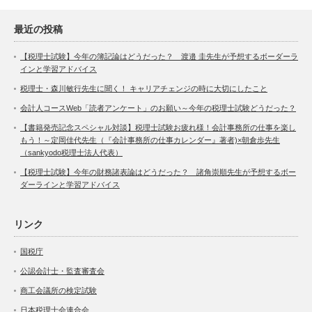
最近の投稿
【税理士試験】今年の簿記論はどうだった？ 渡邉 圭先生が予想するボーダーラ
インと学習アドバイス
税理士・森川敏行先生に聞く！ キャリアチェンジの時に大切にしたこと
会計人コースWeb「読者アンケート」のお願い～今年の税理士試験どうだった？
【書籍発売記念スペシャル対談】税理士試験お疲れ様！会計事務所の仕事を楽し
もう！～定岡佳代先生（『会計事務所の仕事カレンダー』著者)×朝倉歩先生
（sankyodo税理士法人代表）
【税理士試験】今年の財務諸表論はどうだった？ 諸角崇順先生が予想するボー
ダーラインと学習アドバイス
リンク
国税庁
公認会計士・監査審査会
商工会議所の検定試験
日本税理士会連合会