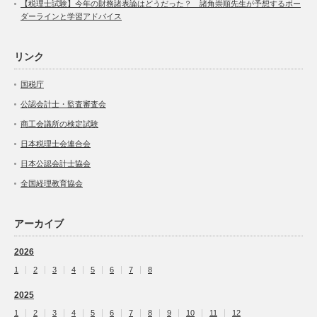
【税理士試験】今年の財務諸表論はどうだった？ 諸角崇順先生が予想するボー
ダーラインと学習アドバイス
リンク
国税庁
公認会計士・監査審査会
商工会議所の検定試験
日本税理士会連合会
日本公認会計士協会
全国経理教育協会
アーカイブ
2026
1
2
3
4
5
6
7
8
2025
1
2
3
4
5
6
7
8
9
10
11
12