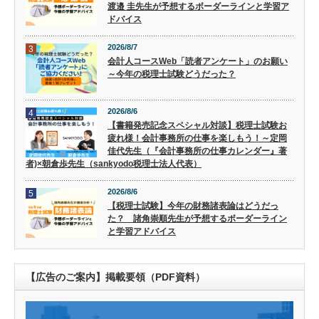
渡邉 圭先生が予想するボーダーラインと学習ア
ドバイス
2026/8/7
3
会計人コースWeb「読者アンケート」のお願い
～今年の税理士試験どうだった？
2026/8/6
4
【書籍発売記念スペシャル対談】税理士試験お
疲れ様！会計事務所の仕事を楽しもう！～定岡
佳代先生（『会計事務所の仕事カレンダー』著
者)×朝倉歩先生（sankyodo税理士法人代表）
2026/8/6
5
【税理士試験】今年の財務諸表論はどうだっ
た？ 諸角崇順先生が予想するボーダーライン
と学習アドバイス
【広告のご案内】掲載要領（PDF資料）