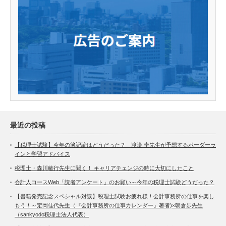
最近の投稿
【税理士試験】今年の簿記論はどうだった？ 渡邉 圭先生が予想するボーダーラ
インと学習アドバイス
税理士・森川敏行先生に聞く！ キャリアチェンジの時に大切にしたこと
会計人コースWeb「読者アンケート」のお願い～今年の税理士試験どうだった？
【書籍発売記念スペシャル対談】税理士試験お疲れ様！会計事務所の仕事を楽し
もう！～定岡佳代先生（『会計事務所の仕事カレンダー』著者)×朝倉歩先生
（sankyodo税理士法人代表）