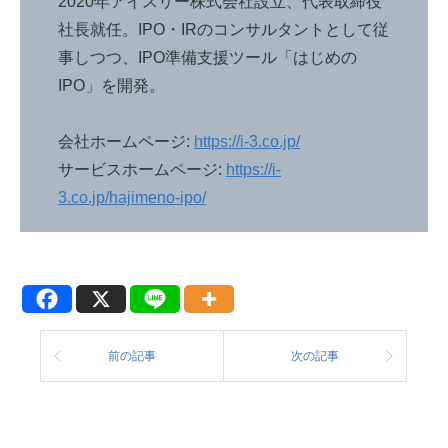
2020年アイスリー株式会社設立、代表取締役
社長就任。IPO・IRのコンサルタントとして従
事しつつ、IPO準備支援ツール「はじめの
IPO」を開発。
会社ホームページ:
https://i-3.co.jp/
サービスホームページ:
https://i-
3.co.jp/hajimeno-ipo/
前の記事
次の記事