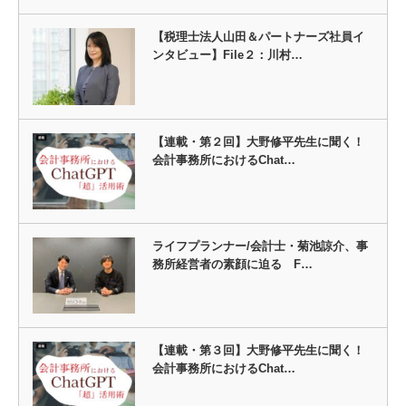
【税理士法人山田＆パートナーズ社員イ
ンタビュー】File２：川村…
【連載・第２回】大野修平先生に聞く！
会計事務所におけるChat…
ライフプランナー/会計士・菊池諒介、事
務所経営者の素顔に迫る F…
【連載・第３回】大野修平先生に聞く！
会計事務所におけるChat…