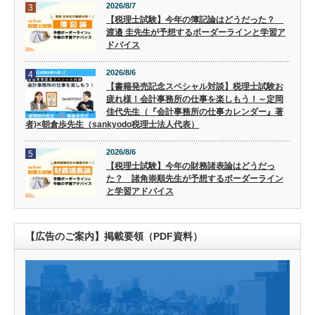
2026/8/7
3
【税理士試験】今年の簿記論はどうだった？
渡邉 圭先生が予想するボーダーラインと学習ア
ドバイス
2026/8/6
4
【書籍発売記念スペシャル対談】税理士試験お
疲れ様！会計事務所の仕事を楽しもう！～定岡
佳代先生（『会計事務所の仕事カレンダー』著
者)×朝倉歩先生（sankyodo税理士法人代表）
2026/8/6
5
【税理士試験】今年の財務諸表論はどうだっ
た？ 諸角崇順先生が予想するボーダーライン
と学習アドバイス
【広告のご案内】掲載要領（PDF資料）