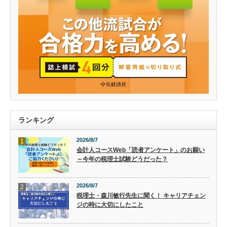
ランキング
2026/8/7
1
会計人コースWeb「読者アンケート」のお願い
～今年の税理士試験どうだった？
2026/8/7
2
税理士・森川敏行先生に聞く！ キャリアチェン
ジの時に大切にしたこと