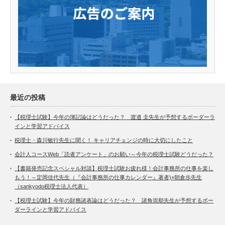
最近の投稿
【税理士試験】今年の簿記論はどうだった？ 渡邉 圭先生が予想するボーダーラ
インと学習アドバイス
税理士・森川敏行先生に聞く！ キャリアチェンジの時に大切にしたこと
会計人コースWeb「読者アンケート」のお願い～今年の税理士試験どうだった？
【書籍発売記念スペシャル対談】税理士試験お疲れ様！会計事務所の仕事を楽し
もう！～定岡佳代先生（『会計事務所の仕事カレンダー』著者)×朝倉歩先生
（sankyodo税理士法人代表）
【税理士試験】今年の財務諸表論はどうだった？ 諸角崇順先生が予想するボー
ダーラインと学習アドバイス