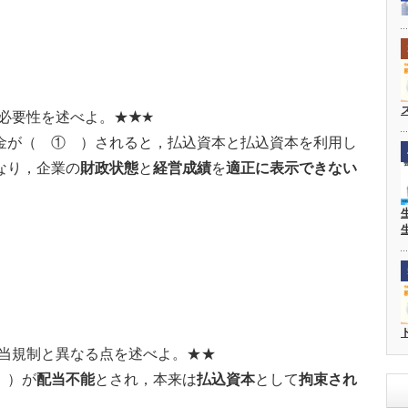
必要性を述べよ。★
★
★
金が（ ① ）されると，払込資本と払込資本を利用し
なり，企業の
財政状態
と
経営成績
を
適正に表示できない
当規制と異なる点を述べよ。★★
 ）が
配当不能
とされ，本来は
払込資本
として
拘束され