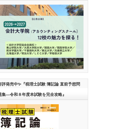
好評発売中✨『税理士試験 簿記論 直前予想問
題集―令和８年度本試験を完全攻略』