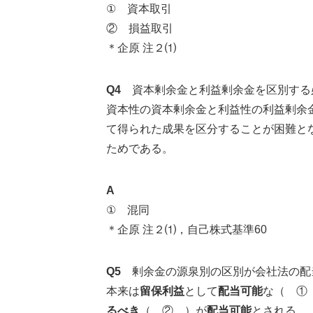
① 資本取引
② 損益取引
＊企原 注２⑴
Q4
資本剰余金と利益剰余金を区別する
資本性の資本剰余金と利益性の利益剰余
て得られた成果を区分することが困難と
ためである。
A
① 混同
＊企原 注２⑴，自己株式基準60
Q5
剰余金の源泉別の区別が会社法の配
本来は
留保利益
として
配当可能
な（ ①
るべき
（ ② ）が
配当可能
とされる。