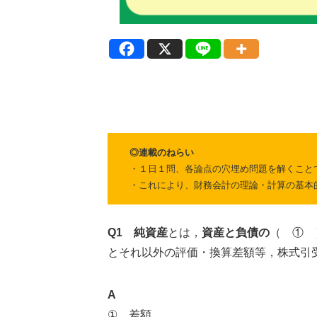
◎連載のねらい
・１日１問、各論点の穴埋め問題を解くこと
・これにより、財務会計の理論・計算の基本
Q1
純資産
とは，
資産と負債の
（ ① 
とそれ以外の評価・換算差額等，株式引
A
① 差額