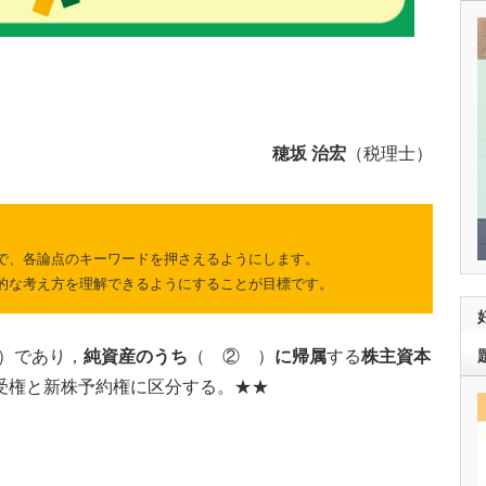
穂坂 治宏
（税理士）
で、各論点のキーワードを押さえるようにします。
的な考え方を理解できるようにすることが目標です。
）であり，
純資産のうち
（ ② ）
に帰属
する
株主資本
受権と新株予約権に区分する。★★