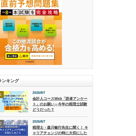
ランキング
2026/8/7
1
会計人コースWeb「読者アンケー
ト」のお願い～今年の税理士試験
どうだった？
2026/8/7
2
税理士・森川敏行先生に聞く！ キ
ャリアチェンジの時に大切にした