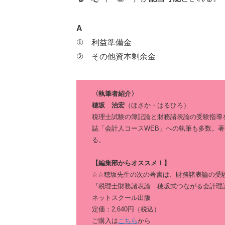
A
① 利益準備金
② その他資本剰余金
〈執筆者紹介〉
穂坂 治宏
（ほさか・はるひろ）
税理士試験の簿記論と財務諸表論の受験指導
誌「会計人コースWEB」への執筆も多数。
る。
【編集部からオススメ！】
☆☆穂坂先生の次の著書は、財務諸表論の受
『税理士財務諸表論 穂坂式つながる会計理
ネットスクール出版
定価：2,640円（税込）
ご購入は
こちら
から