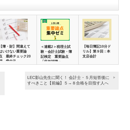
【簿・財】間違えて
【毎日簿記10分ド
＜連載2＞税理士試
はいけない重要論
リル】第９回：本
験・会計士試験・簿
点 最終チェック20
支店会計
記検定 重要論点
問 ⑱自己…
「収益認識・…
LEC影山先生に聞く！ 会計士・５月短答後に
）
すべきこと【前編】５→８合格を目指す人へ