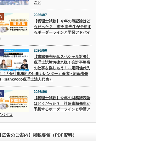
こと
2026/8/7
3
【税理士試験】今年の簿記論はど
うだった？ 渡邉 圭先生が予想す
るボーダーラインと学習アドバイ
ス
2026/8/6
4
【書籍発売記念スペシャル対談】
税理士試験お疲れ様！会計事務所
の仕事を楽しもう！～定岡佳代先
生（『会計事務所の仕事カレンダー』著者)×朝倉歩先
生（sankyodo税理士法人代表）
2026/8/6
5
【税理士試験】今年の財務諸表論
はどうだった？ 諸角崇順先生が
予想するボーダーラインと学習ア
ドバイス
【広告のご案内】掲載要領（PDF資料）