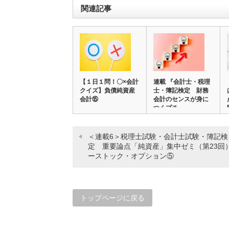
関連記事
【１日１問！〇×会計
連載 『会計士・税理
クイズ】負債純資産
士・簿記検定 財務
会計⑮
会計のセンスが身に
つくプチ…
＜連載6＞税理士試験・会計士試験・簿記検
定 重要論点「純資産」集中ゼミ（第23回
ーストック・オプション⑤
トップページに戻る