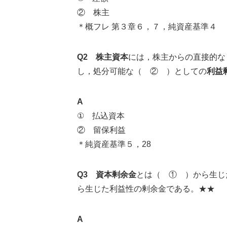
② 株主
＊概フレ 第３章６，７，純資産基準４
Q2
株主資本
には，株主からの直接的な
し，処分可能な（ ② ）としての
利益
A
① 払込資本
② 留保利益
＊純資産基準５，28
Q3 資本剰余金
とは（ ① ）から生じ
ら生じた利益性の剰余金である。★★
A