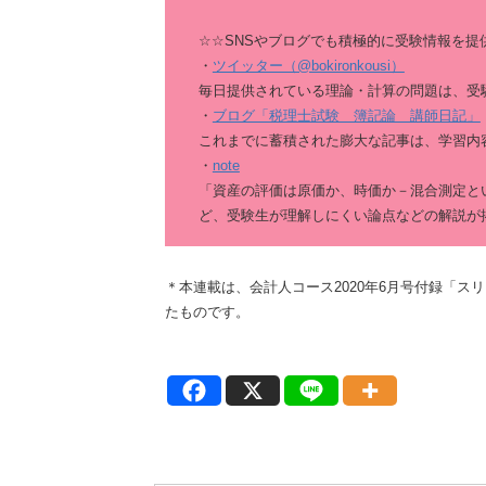
☆☆SNSやブログでも積極的に受験情報を提
・
ツイッター（@bokironkousi）
毎日提供されている理論・計算の問題は、受
・
ブログ「税理士試験 簿記論 講師日記」
これまでに蓄積された膨大な記事は、学習内
・
note
「資産の評価は原価か、時価か－混合測定と
ど、受験生が理解しにくい論点などの解説が
＊本連載は、会計人コース2020年6月号付録「スリ
たものです。