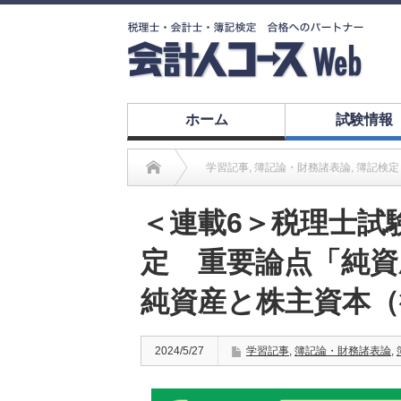
ホーム
試験情報
学習記事
,
簿記論・財務諸表論
,
簿記検定
＜連載6＞税理士試
定 重要論点「純資
純資産と株主資本（
2024/5/27
学習記事
,
簿記論・財務諸表論
,