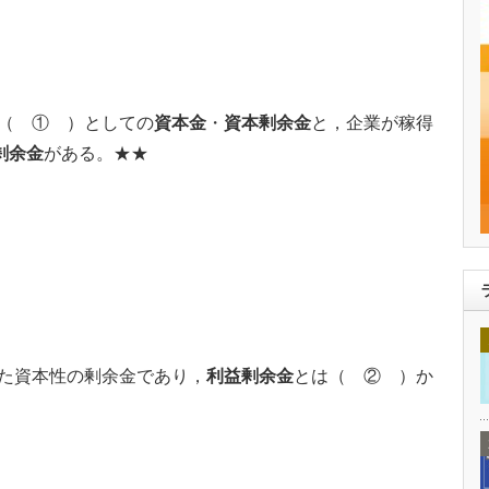
（ ① ）としての
資本金
・
資本剰余金
と，企業が稼得
剰余金
がある。★★
た資本性の剰余金であり，
利益剰余金
とは（ ② ）か