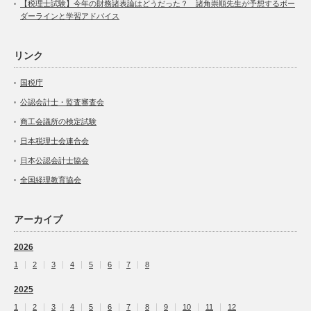
【税理士試験】今年の財務諸表論はどうだった？ 諸角崇順先生が予想するボー
ダーラインと学習アドバイス
リンク
国税庁
公認会計士・監査審査会
商工会議所の検定試験
日本税理士会連合会
日本公認会計士協会
全国経理教育協会
アーカイブ
2026
1
2
3
4
5
6
7
8
2025
1
2
3
4
5
6
7
8
9
10
11
12