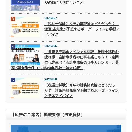
ジの時に大切にしたこと
2026/8/7
3
【税理士試験】今年の簿記論はどうだった？
渡邉 圭先生が予想するボーダーラインと学習ア
ドバイス
2026/8/6
4
【書籍発売記念スペシャル対談】税理士試験お
疲れ様！会計事務所の仕事を楽しもう！～定岡
佳代先生（『会計事務所の仕事カレンダー』著
者)×朝倉歩先生（sankyodo税理士法人代表）
2026/8/6
5
【税理士試験】今年の財務諸表論はどうだっ
た？ 諸角崇順先生が予想するボーダーライン
と学習アドバイス
【広告のご案内】掲載要領（PDF資料）