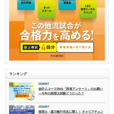
ランキング
2026/8/7
1
会計人コースWeb「読者アンケート」のお願い
～今年の税理士試験どうだった？
2026/8/7
2
税理士・森川敏行先生に聞く！ キャリアチェン