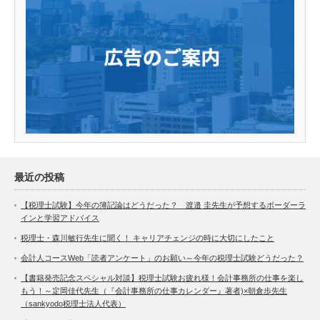
最近の投稿
【税理士試験】今年の簿記論はどうだった？ 渡邉 圭先生が予想するボーダーラ
インと学習アドバイス
税理士・森川敏行先生に聞く！ キャリアチェンジの時に大切にしたこと
会計人コースWeb「読者アンケート」のお願い～今年の税理士試験どうだった？
【書籍発売記念スペシャル対談】税理士試験お疲れ様！会計事務所の仕事を楽し
もう！～定岡佳代先生（『会計事務所の仕事カレンダー』著者)×朝倉歩先生
（sankyodo税理士法人代表）