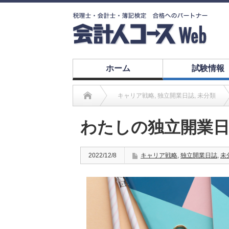
ホーム
試験情報
キャリア戦略
,
独立開業日誌
,
未分類
わたしの独立開業日
2022/12/8
キャリア戦略
,
独立開業日誌
,
未