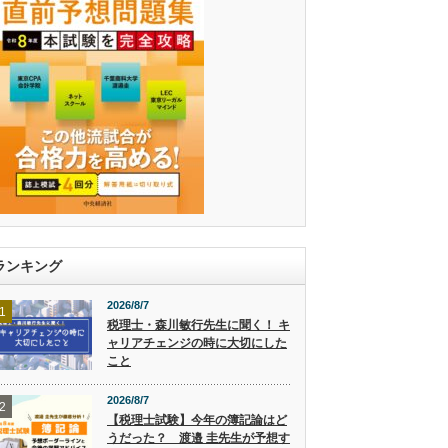
ランキング
2026/8/7
1
税理士・森川敏行先生に聞く！ キ
ャリアチェンジの時に大切にした
こと
2026/8/7
2
【税理士試験】今年の簿記論はど
うだった？ 渡邉 圭先生が予想す