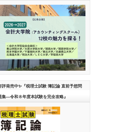
好評発売中✨『税理士試験 簿記論 直前予想問
題集―令和８年度本試験を完全攻略』