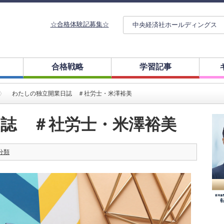
☆合格体験記募集☆
中央経済社ホールディングス
合格戦略
学習記事
わたしの独立開業日誌 ＃社労士・米澤裕美
誌 ＃社労士・米澤裕美
分類