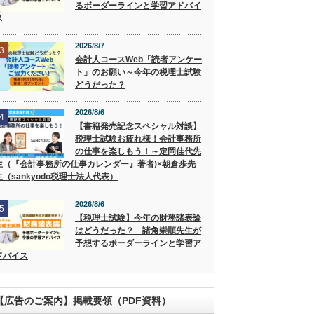
るボーダーラインと学習アドバイ
ス
2026/8/7
3
会計人コースWeb「読者アンケー
ト」のお願い～今年の税理士試験
どうだった？
2026/8/6
4
【書籍発売記念スペシャル対談】
税理士試験お疲れ様！会計事務所
の仕事を楽しもう！～定岡佳代先
生（『会計事務所の仕事カレンダー』著者)×朝倉歩先
生（sankyodo税理士法人代表）
2026/8/6
5
【税理士試験】今年の財務諸表論
はどうだった？ 諸角崇順先生が
予想するボーダーラインと学習ア
ドバイス
【広告のご案内】掲載要領（PDF資料）