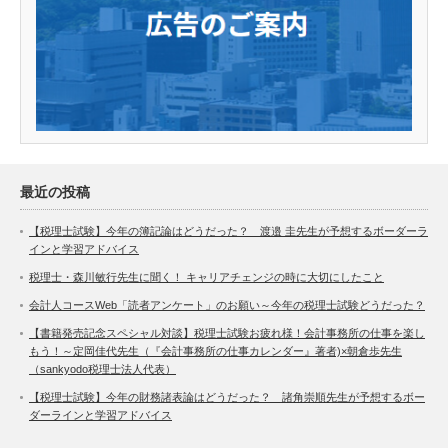
最近の投稿
【税理士試験】今年の簿記論はどうだった？ 渡邉 圭先生が予想するボーダーラ
インと学習アドバイス
税理士・森川敏行先生に聞く！ キャリアチェンジの時に大切にしたこと
会計人コースWeb「読者アンケート」のお願い～今年の税理士試験どうだった？
【書籍発売記念スペシャル対談】税理士試験お疲れ様！会計事務所の仕事を楽し
もう！～定岡佳代先生（『会計事務所の仕事カレンダー』著者)×朝倉歩先生
（sankyodo税理士法人代表）
【税理士試験】今年の財務諸表論はどうだった？ 諸角崇順先生が予想するボー
ダーラインと学習アドバイス