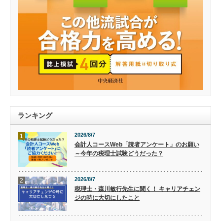
ランキング
2026/8/7
1
会計人コースWeb「読者アンケート」のお願い
～今年の税理士試験どうだった？
2026/8/7
2
税理士・森川敏行先生に聞く！ キャリアチェン
ジの時に大切にしたこと