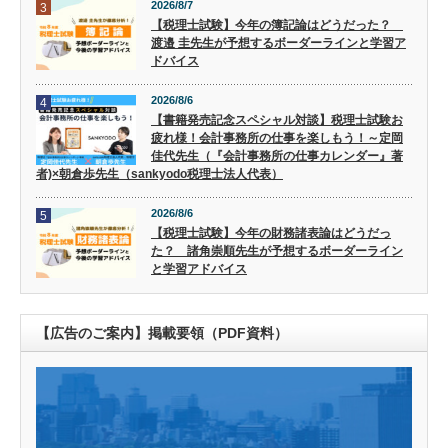
2026/8/7
3
【税理士試験】今年の簿記論はどうだった？
渡邉 圭先生が予想するボーダーラインと学習ア
ドバイス
2026/8/6
4
【書籍発売記念スペシャル対談】税理士試験お
疲れ様！会計事務所の仕事を楽しもう！～定岡
佳代先生（『会計事務所の仕事カレンダー』著
者)×朝倉歩先生（sankyodo税理士法人代表）
2026/8/6
5
【税理士試験】今年の財務諸表論はどうだっ
た？ 諸角崇順先生が予想するボーダーライン
と学習アドバイス
【広告のご案内】掲載要領（PDF資料）