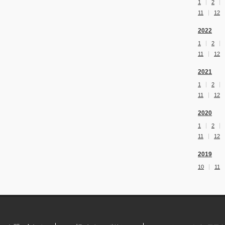
1
2
11
12
2022
1
2
11
12
2021
1
2
11
12
2020
1
2
11
12
2019
10
11