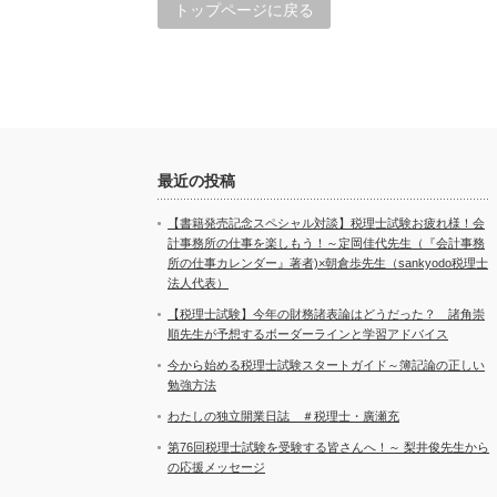
トップページに戻る
最近の投稿
【書籍発売記念スペシャル対談】税理士試験お疲れ様！会
計事務所の仕事を楽しもう！～定岡佳代先生（『会計事務
所の仕事カレンダー』著者)×朝倉歩先生（sankyodo税理士
法人代表）
【税理士試験】今年の財務諸表論はどうだった？ 諸角崇
順先生が予想するボーダーラインと学習アドバイス
今から始める税理士試験スタートガイド～簿記論の正しい
勉強方法
わたしの独立開業日誌 ＃税理士・廣瀬充
第76回税理士試験を受験する皆さんへ！～ 梨井俊先生から
の応援メッセージ