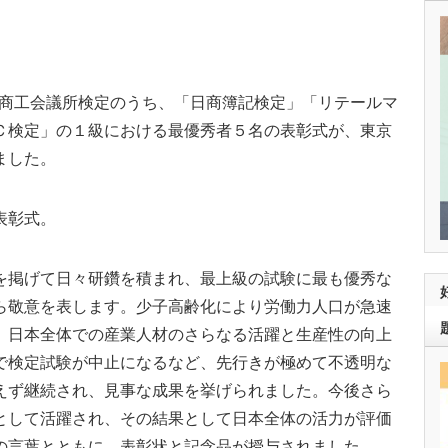
れた商工会議所検定のうち、「日商簿記検定」「リテールマ
Ｃ検定」の１級における最優秀者５名の表彰式が、東京
ました。
表彰式。
を掲げて日々研鑽を積まれ、最上級の試験に最も優秀な
ら敬意を表します。少子高齢化により労働力人口が急速
、日本全体での産業人材のさらなる活躍と生産性の向上
で検定試験が中止になるなど、先行きが極めて不透明な
えず継続され、見事な成果を挙げられました。今後さら
として活躍され、その結果として日本全体の活力が評価
の言葉とともに、表彰状と記念品が授与されました。