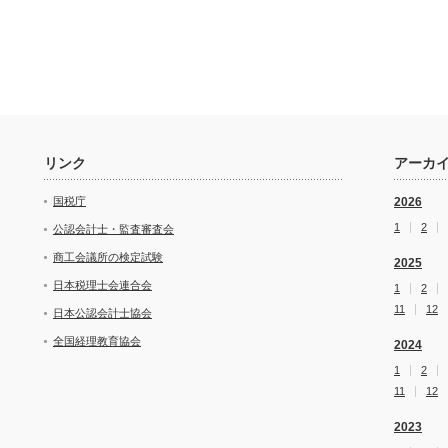
リンク
アーカ
国税庁
2026
1
2
公認会計士・監査審査会
商工会議所の検定試験
2025
日本税理士会連合会
1
2
11
12
日本公認会計士協会
全国経理教育協会
2024
1
2
11
12
2023