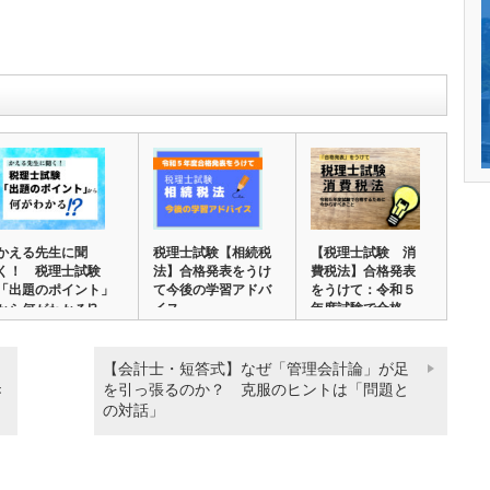
かえる先生に聞
税理士試験【相続税
【税理士試験 消
く！ 税理士試験
法】合格発表をうけ
費税法】合格発表
「出題のポイント」
て今後の学習アドバ
をうけて：令和５
イス
年度試験で合格
から何がわかる⁉…
す…
【会計士・短答式】なぜ「管理会計論」が足
き
を引っ張るのか？ 克服のヒントは「問題と
の対話」