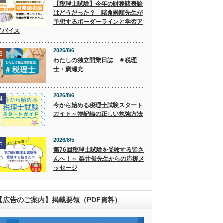
【税理士試験】今年の財務諸表論
はどうだった？ 諸角崇順先生が
予想するボーダーラインと学習ア
ドバイス
2026/8/6
3
わたしの独立開業日誌 ＃税理
士・廣瀬充
2026/8/6
4
今から始める税理士試験スタート
ガイド～簿記論の正しい勉強方法
2026/8/5
5
第76回税理士試験を受験する皆さ
んへ！～ 梨井俊先生からの応援メ
ッセージ
【広告のご案内】掲載要領（PDF資料）