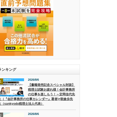
ランキング
2026/8/6
1
【書籍発売記念スペシャル対談】
税理士試験お疲れ様！会計事務所
の仕事を楽しもう！～定岡佳代先
生（『会計事務所の仕事カレンダー』著者)×朝倉歩先
生（sankyodo税理士法人代表）
2026/8/6
2