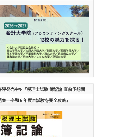
好評発売中✨『税理士試験 簿記論 直前予想問
題集―令和８年度本試験を完全攻略』