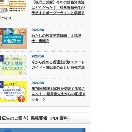
【税理士試験】今年の財務諸表論
はどうだった？ 諸角崇順先生が
予想するボーダーラインと学習ア
ドバイス
2026/8/6
3
わたしの独立開業日誌 ＃税理
士・廣瀬充
2026/8/6
4
今から始める税理士試験スタート
ガイド～簿記論の正しい勉強方法
2026/8/5
5
第76回税理士試験を受験する皆さ
んへ！～ 梨井俊先生からの応援メ
ッセージ
【広告のご案内】掲載要領（PDF資料）