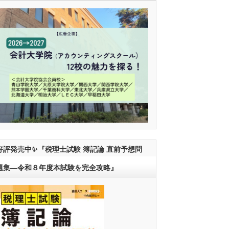
好評発売中✨『税理士試験 簿記論 直前予想問
題集―令和８年度本試験を完全攻略』