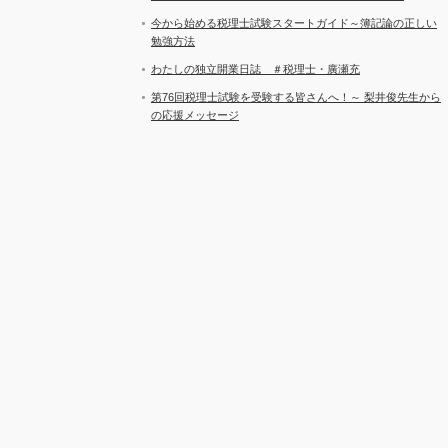
今から始める税理士試験スタートガイド～簿記論の正しい
勉強方法
わたしの独立開業日誌 ＃税理士・廣瀬充
第76回税理士試験を受験する皆さんへ！～ 梨井俊先生から
の応援メッセージ