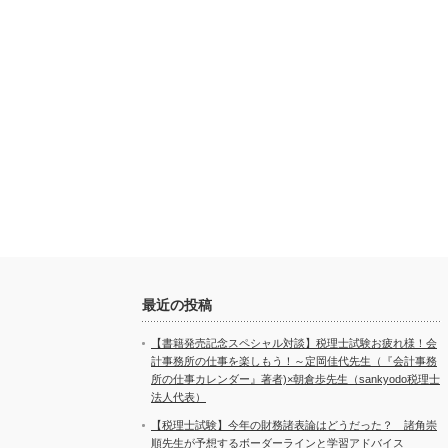
最近の投稿
【書籍発売記念スペシャル対談】税理士試験お疲れ様！会
計事務所の仕事を楽しもう！～定岡佳代先生（『会計事務
所の仕事カレンダー』著者)×朝倉歩先生（sankyodo税理士
法人代表）
【税理士試験】今年の財務諸表論はどうだった？ 諸角崇
順先生が予想するボーダーラインと学習アドバイス