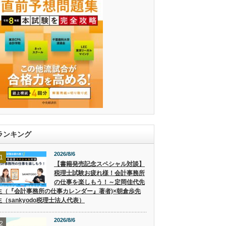
ランキング
2026/8/6
1
【書籍発売記念スペシャル対談】
税理士試験お疲れ様！会計事務所
の仕事を楽しもう！～定岡佳代先
生（『会計事務所の仕事カレンダー』著者)×朝倉歩先
生（sankyodo税理士法人代表）
2026/8/6
2