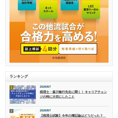
ランキング
2026/8/7
1
税理士・森川敏行先生に聞く！ キャリアチェン
ジの時に大切にしたこと
2026/8/7
2
【税理士試験】今年の簿記論はどうだった？