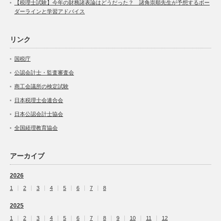
【税理士試験】今年の財務諸表論はどうだった？ 諸角崇順先生が予想するボー
ダーラインと学習アドバイス
リンク
国税庁
公認会計士・監査審査会
商工会議所の検定試験
日本税理士会連合会
日本公認会計士協会
全国経理教育協会
アーカイブ
2026
1
2
3
4
5
6
7
8
2025
1
2
3
4
5
6
7
8
9
10
11
12