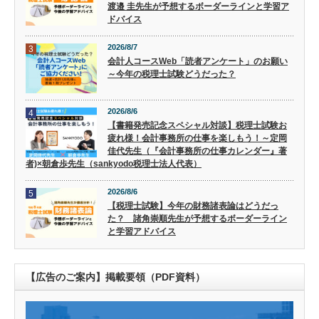
渡邉 圭先生が予想するボーダーラインと学習ア
ドバイス
2026/8/7
3
会計人コースWeb「読者アンケート」のお願い
～今年の税理士試験どうだった？
2026/8/6
4
【書籍発売記念スペシャル対談】税理士試験お
疲れ様！会計事務所の仕事を楽しもう！～定岡
佳代先生（『会計事務所の仕事カレンダー』著
者)×朝倉歩先生（sankyodo税理士法人代表）
2026/8/6
5
【税理士試験】今年の財務諸表論はどうだっ
た？ 諸角崇順先生が予想するボーダーライン
と学習アドバイス
【広告のご案内】掲載要領（PDF資料）