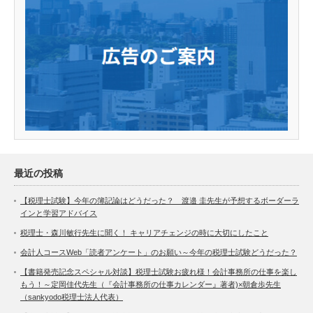
最近の投稿
【税理士試験】今年の簿記論はどうだった？ 渡邉 圭先生が予想するボーダーラ
インと学習アドバイス
税理士・森川敏行先生に聞く！ キャリアチェンジの時に大切にしたこと
会計人コースWeb「読者アンケート」のお願い～今年の税理士試験どうだった？
【書籍発売記念スペシャル対談】税理士試験お疲れ様！会計事務所の仕事を楽し
もう！～定岡佳代先生（『会計事務所の仕事カレンダー』著者)×朝倉歩先生
（sankyodo税理士法人代表）