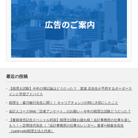
最近の投稿
【税理士試験】今年の簿記論はどうだった？ 渡邉 圭先生が予想するボーダーラ
インと学習アドバイス
税理士・森川敏行先生に聞く！ キャリアチェンジの時に大切にしたこと
会計人コースWeb「読者アンケート」のお願い～今年の税理士試験どうだった？
【書籍発売記念スペシャル対談】税理士試験お疲れ様！会計事務所の仕事を楽し
もう！～定岡佳代先生（『会計事務所の仕事カレンダー』著者)×朝倉歩先生
（sankyodo税理士法人代表）