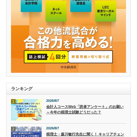
ランキング
2026/8/7
1
会計人コースWeb「読者アンケート」のお願い
～今年の税理士試験どうだった？
2026/8/7
2
税理士・森川敏行先生に聞く！ キャリアチェン