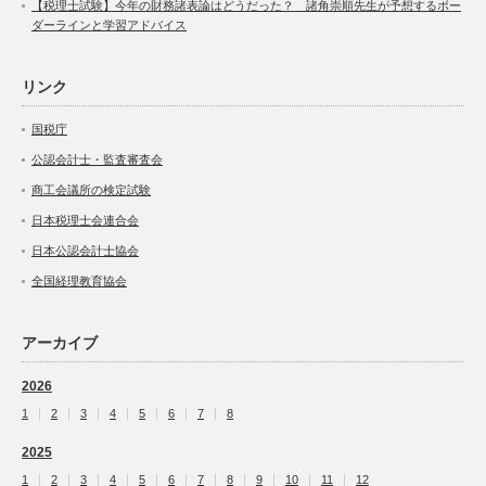
【税理士試験】今年の財務諸表論はどうだった？ 諸角崇順先生が予想するボー
ダーラインと学習アドバイス
リンク
国税庁
公認会計士・監査審査会
商工会議所の検定試験
日本税理士会連合会
日本公認会計士協会
全国経理教育協会
アーカイブ
2026
1
2
3
4
5
6
7
8
2025
1
2
3
4
5
6
7
8
9
10
11
12