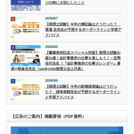
ジの時に大切にしたこと
2026/8/7
3
【税理士試験】今年の簿記論はどうだった？
渡邉 圭先生が予想するボーダーラインと学習ア
ドバイス
2026/8/6
4
【書籍発売記念スペシャル対談】税理士試験お
疲れ様！会計事務所の仕事を楽しもう！～定岡
佳代先生（『会計事務所の仕事カレンダー』著
者)×朝倉歩先生（sankyodo税理士法人代表）
2026/8/6
5
【税理士試験】今年の財務諸表論はどうだっ
た？ 諸角崇順先生が予想するボーダーライン
と学習アドバイス
【広告のご案内】掲載要領（PDF資料）