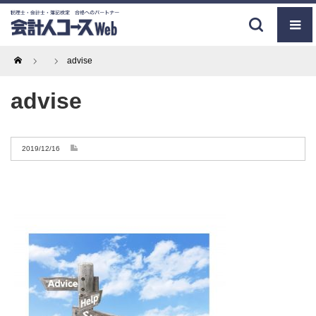
Home
advise
advise
2019/12/16