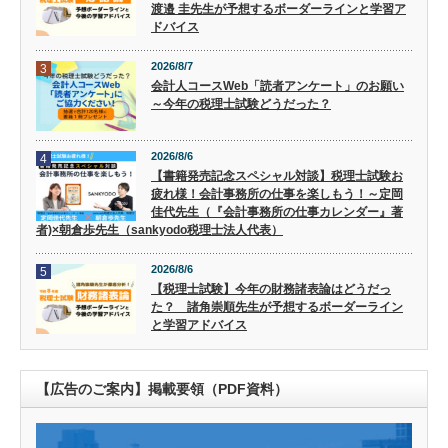
渡邉 圭先生が予想するボーダーラインと学習ア
ドバイス
2026/8/7
3
会計人コースWeb「読者アンケート」のお願い
～今年の税理士試験どうだった？
2026/8/6
4
【書籍発売記念スペシャル対談】税理士試験お
疲れ様！会計事務所の仕事を楽しもう！～定岡
佳代先生（『会計事務所の仕事カレンダー』著
者)×朝倉歩先生（sankyodo税理士法人代表）
2026/8/6
5
【税理士試験】今年の財務諸表論はどうだっ
た？ 諸角崇順先生が予想するボーダーライン
と学習アドバイス
【広告のご案内】掲載要領（PDF資料）