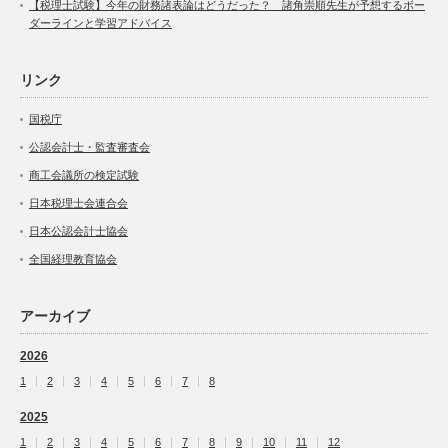
【税理士試験】今年の財務諸表論はどうだった？ 諸角崇順先生が予想するボー
ダーラインと学習アドバイス
リンク
国税庁
公認会計士・監査審査会
商工会議所の検定試験
日本税理士会連合会
日本公認会計士協会
全国経理教育協会
アーカイブ
2026
1
2
3
4
5
6
7
8
2025
1
2
3
4
5
6
7
8
9
10
11
12