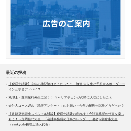
最近の投稿
【税理士試験】今年の簿記論はどうだった？ 渡邉 圭先生が予想するボーダーラ
インと学習アドバイス
税理士・森川敏行先生に聞く！ キャリアチェンジの時に大切にしたこと
会計人コースWeb「読者アンケート」のお願い～今年の税理士試験どうだった？
【書籍発売記念スペシャル対談】税理士試験お疲れ様！会計事務所の仕事を楽し
もう！～定岡佳代先生（『会計事務所の仕事カレンダー』著者)×朝倉歩先生
（sankyodo税理士法人代表）