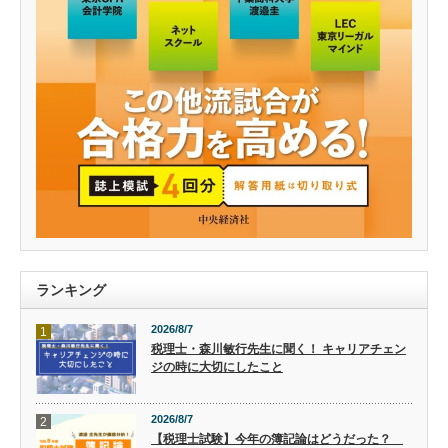
ランキング
2026/8/7
1
税理士・森川敏行先生に聞く！ キャリアチェン
ジの時に大切にしたこと
2026/8/7
2
【税理士試験】今年の簿記論はどうだった？