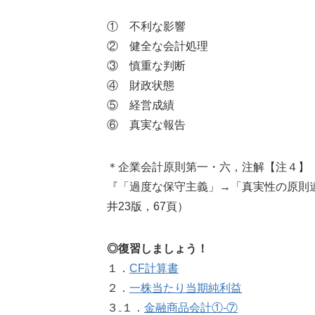
① 不利な影響
② 健全な会計処理
③ 慎重な判断
④ 財政状態
⑤ 経営成績
⑥ 真実な報告
＊企業会計原則第一・六，注解【注４】
『「過度な保守主義」→「真実性の原則
井23版，67頁）
◎復習しましょう！
１．
CF計算書
２．
一株当たり当期純利益
３₋１．
金融商品会計①‐⑦