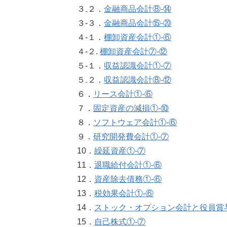
３₋２．
金融商品会計⑧‐⑭
３‐３．
金融商品会計⑮‐⑳
４-１．
棚卸資産会計①‐⑥
４-２.
棚卸資産会計⑦‐⑫
５‐１．
収益認識会計①‐⑦
５₋２．
収益認識会計⑧-⑫
６．
リース会計①‐⑥
７．
固定資産の減損①‐⑩
８．
ソフトウェア会計①‐⑥
９．
研究開発費会計①‐⑦
10．
繰延資産①‐⑦
11．
退職給付会計①‐⑥
12．
資産除去債務①‐⑥
13．
税効果会計①‐⑥
14．
ストック・オプション会計と役員賞
15．
自己株式①‐⑦