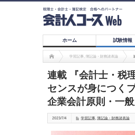
ホーム
試験情報
学習記事
,
簿記論・財務諸表論
連載 『会計士・税
センスが身につくプ
企業会計原則・一般
2023/7/4
学習記事
,
簿記論・財務諸表論