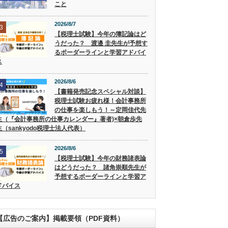
こと
2026/8/7
3
【税理士試験】今年の簿記論はど
うだった？ 渡邉 圭先生が予想す
るボーダーラインと学習アドバイ
ス
2026/8/6
4
【書籍発売記念スペシャル対談】
税理士試験お疲れ様！会計事務所
の仕事を楽しもう！～定岡佳代先
生（『会計事務所の仕事カレンダー』著者)×朝倉歩先
生（sankyodo税理士法人代表）
2026/8/6
5
【税理士試験】今年の財務諸表論
はどうだった？ 諸角崇順先生が
予想するボーダーラインと学習ア
ドバイス
【広告のご案内】掲載要領（PDF資料）