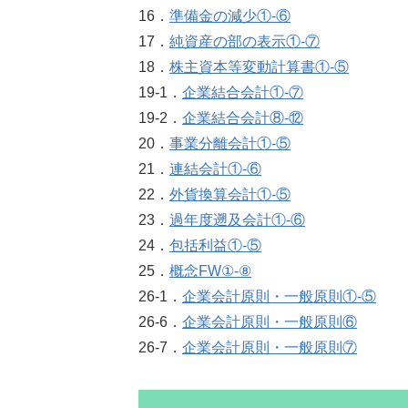
16．
準備金の減少①‐⑥
17．
純資産の部の表示①‐⑦
18．
株主資本等変動計算書①‐⑤
19-1．
企業結合会計①‐⑦
19-2．
企業結合会計⑧‐⑫
20．
事業分離会計①‐⑤
21．
連結会計①‐⑥
22．
外貨換算会計①‐⑤
23．
過年度遡及会計①‐⑥
24．
包括利益①‐⑤
25．
概念FW①‐⑧
26-1．
企業会計原則・一般原則①‐⑤
26-6．
企業会計原則・一般原則⑥
26-7．
企業会計原則・一般原則⑦