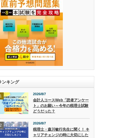
ランキング
2026/8/7
1
会計人コースWeb「読者アンケー
ト」のお願い～今年の税理士試験
どうだった？
2026/8/7
2
税理士・森川敏行先生に聞く！ キ
ャリアチェンジの時に大切にした