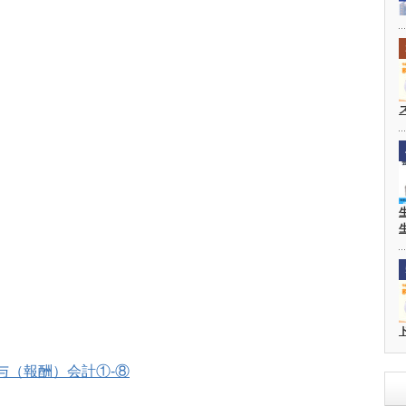
与（報酬）会計①‐⑧