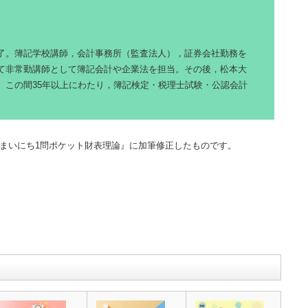
了。簿記学校講師，会計事務所（監査法人），証券会社勤務を
て非常勤講師として簿記会計や企業法を担当。その後，松本大
。この間35年以上にわたり，簿記検定・税理士試験・公認会計
『まいにち1問ポケット財表理論』に加筆修正したものです。