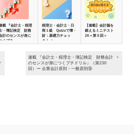
連載 『会計士・税理
税理士・会計士・日
【連載】会計脳を
士・簿記検定 財務
商１級 Quizuで簿・
鍛えるミニテスト
会計のセンスが身に
財：基礎力チェッ
20＜第５回＞
つくプチ…
ク！（…
】
連載 『会計士・税理士・簿記検定 財務会計
け
のセンスが身につくプチドリル』（第230
回）ー 企業会計原則・一般原則⑨