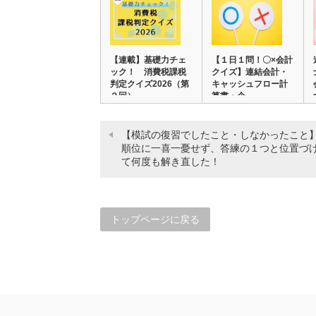
【連載】基礎力チェ
【１日１問！〇×会計
ック！ 消費税課税
クイズ】連結会計・
判定クイズ2026（第
キャッシュフロー計
２回）…
算書・企…
【模試の復習でしたこと・しなかったこと
順位に一喜一憂せず、答練の１つと位置づ
て何度も解き直した！
トップページに戻る