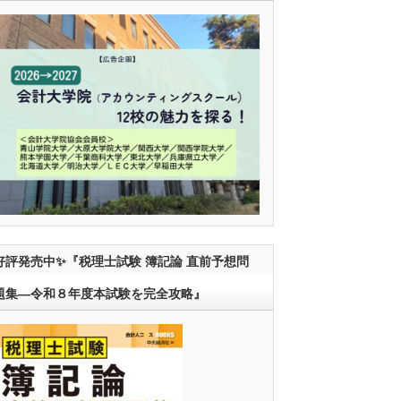
好評発売中✨『税理士試験 簿記論 直前予想問
題集―令和８年度本試験を完全攻略』