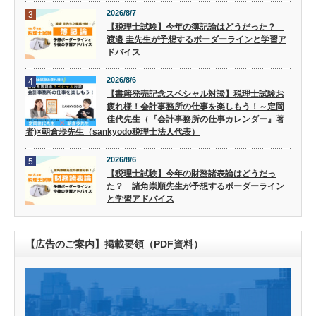
2026/8/7
3
【税理士試験】今年の簿記論はどうだった？
渡邉 圭先生が予想するボーダーラインと学習ア
ドバイス
2026/8/6
4
【書籍発売記念スペシャル対談】税理士試験お
疲れ様！会計事務所の仕事を楽しもう！～定岡
佳代先生（『会計事務所の仕事カレンダー』著
者)×朝倉歩先生（sankyodo税理士法人代表）
2026/8/6
5
【税理士試験】今年の財務諸表論はどうだっ
た？ 諸角崇順先生が予想するボーダーライン
と学習アドバイス
【広告のご案内】掲載要領（PDF資料）