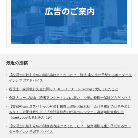
最近の投稿
【税理士試験】今年の簿記論はどうだった？ 渡邉 圭先生が予想するボーダーラ
インと学習アドバイス
税理士・森川敏行先生に聞く！ キャリアチェンジの時に大切にしたこと
会計人コースWeb「読者アンケート」のお願い～今年の税理士試験どうだった？
【書籍発売記念スペシャル対談】税理士試験お疲れ様！会計事務所の仕事を楽し
もう！～定岡佳代先生（『会計事務所の仕事カレンダー』著者)×朝倉歩先生
（sankyodo税理士法人代表）
【税理士試験】今年の財務諸表論はどうだった？ 諸角崇順先生が予想するボー
ダーラインと学習アドバイス