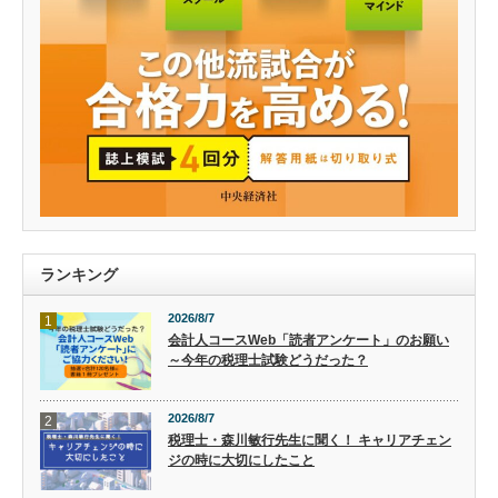
ランキング
2026/8/7
1
会計人コースWeb「読者アンケート」のお願い
～今年の税理士試験どうだった？
2026/8/7
2
税理士・森川敏行先生に聞く！ キャリアチェン
ジの時に大切にしたこと