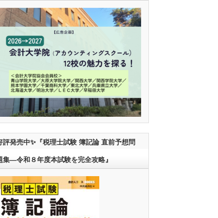
好評発売中✨『税理士試験 簿記論 直前予想問
題集―令和８年度本試験を完全攻略』