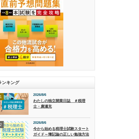
ランキング
2026/8/6
1
わたしの独立開業日誌 ＃税理
士・廣瀬充
2026/8/6
2
今から始める税理士試験スタート
ガイド～簿記論の正しい勉強方法