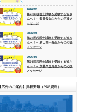
2026/8/5
3
第76回税理士試験を受験する皆さ
んへ！～ 梨井俊先生からの応援メ
ッセージ
2026/8/4
4
第76回税理士試験を受験する皆さ
んへ！～ 新山高一先生からの応援
メッセージ
2026/8/3
5
第76回税理士試験を受験する皆さ
んへ！～ 加藤久也先生からの応援
メッセージ
【広告のご案内】掲載要領（PDF資料）