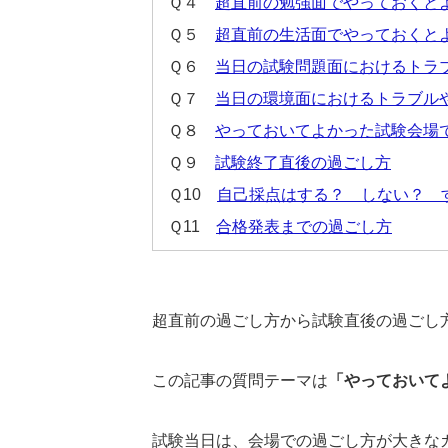
Ｑ４
超直前の勉強面でやっておくと
Ｑ５
超直前の生活面でやっておくと
Ｑ６
当日の試験問題面におけるトラ
Ｑ７
当日の環境面におけるトラブル
Ｑ８
やっておいてよかった試験会場
Ｑ９
試験終了直後の過ごし方
Ｑ10
自己採点はする？ しない？ 
Ｑ11
合格発表までの過ごし方
超直前の過ごし方から試験直後の過ごし
この記事の質問テーマは
「やっておいて
試験当日は、会場での過ごし方が大きな