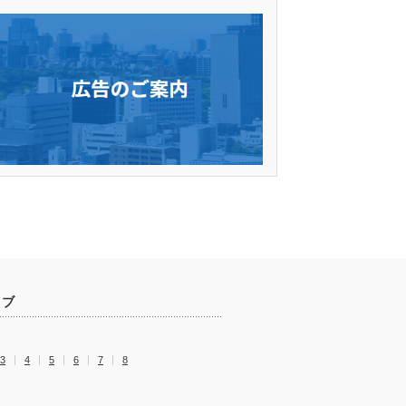
イブ
3
4
5
6
7
8