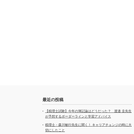
最近の投稿
【税理士試験】今年の簿記論はどうだった？ 渡邉 圭先生
が予想するボーダーラインと学習アドバイス
税理士・森川敏行先生に聞く！ キャリアチェンジの時に大
切にしたこと