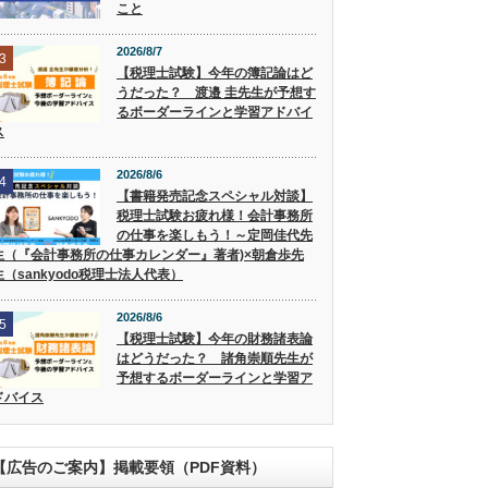
こと
2026/8/7
3
【税理士試験】今年の簿記論はど
うだった？ 渡邉 圭先生が予想す
るボーダーラインと学習アドバイ
ス
2026/8/6
4
【書籍発売記念スペシャル対談】
税理士試験お疲れ様！会計事務所
の仕事を楽しもう！～定岡佳代先
生（『会計事務所の仕事カレンダー』著者)×朝倉歩先
生（sankyodo税理士法人代表）
2026/8/6
5
【税理士試験】今年の財務諸表論
はどうだった？ 諸角崇順先生が
予想するボーダーラインと学習ア
ドバイス
【広告のご案内】掲載要領（PDF資料）