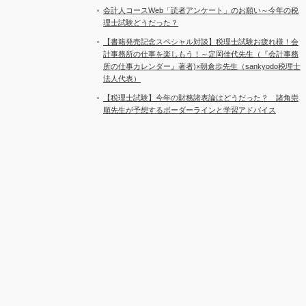
会計人コースWeb「読者アンケート」のお願い～今年の税
理士試験どうだった？
【書籍発売記念スペシャル対談】税理士試験お疲れ様！会
計事務所の仕事を楽しもう！～定岡佳代先生（『会計事務
所の仕事カレンダー』著者)×朝倉歩先生（sankyodo税理士
法人代表）
【税理士試験】今年の財務諸表論はどうだった？ 諸角崇
順先生が予想するボーダーラインと学習アドバイス