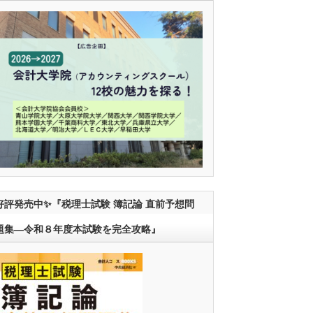
好評発売中✨『税理士試験 簿記論 直前予想問
題集―令和８年度本試験を完全攻略』