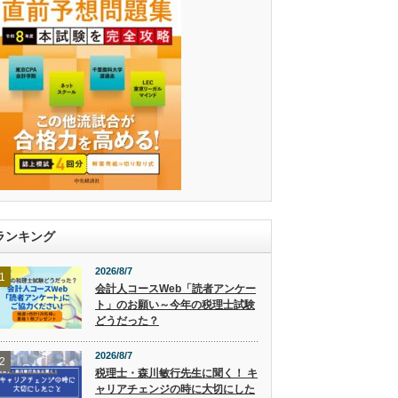
ランキング
2026/8/7
1
会計人コースWeb「読者アンケー
ト」のお願い～今年の税理士試験
どうだった？
2026/8/7
2
税理士・森川敏行先生に聞く！ キ
ャリアチェンジの時に大切にした