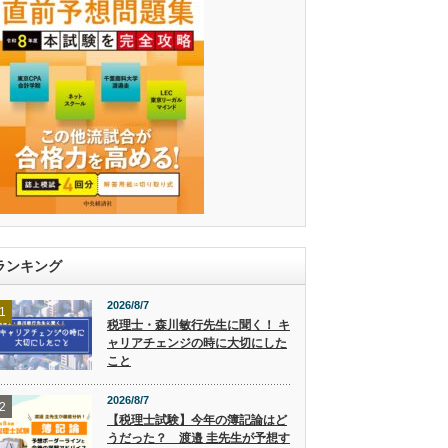
ランキング
2026/8/7
1
税理士・森川敏行先生に聞く！ キ
ャリアチェンジの時に大切にした
こと
2026/8/7
2
【税理士試験】今年の簿記論はど
うだった？ 渡邉 圭先生が予想す