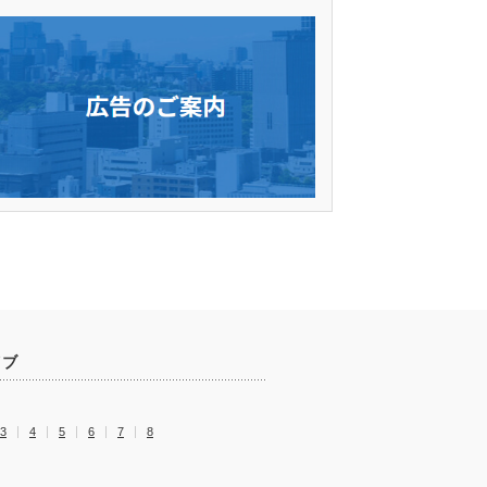
イブ
3
4
5
6
7
8