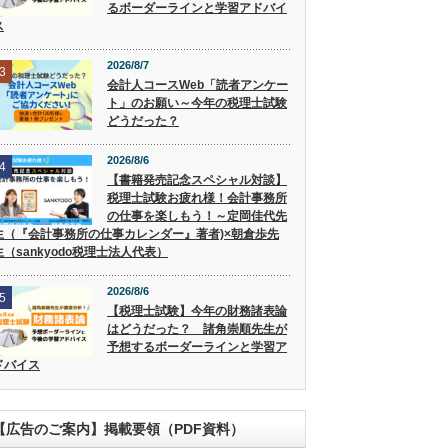
るボーダーラインと学習アドバイ
ス
2026/8/7
3
会計人コースWeb「読者アンケー
ト」のお願い～今年の税理士試験
どうだった？
2026/8/6
4
【書籍発売記念スペシャル対談】
税理士試験お疲れ様！会計事務所
の仕事を楽しもう！～定岡佳代先
生（『会計事務所の仕事カレンダー』著者)×朝倉歩先
生（sankyodo税理士法人代表）
2026/8/6
5
【税理士試験】今年の財務諸表論
はどうだった？ 諸角崇順先生が
予想するボーダーラインと学習ア
ドバイス
【広告のご案内】掲載要領（PDF資料）