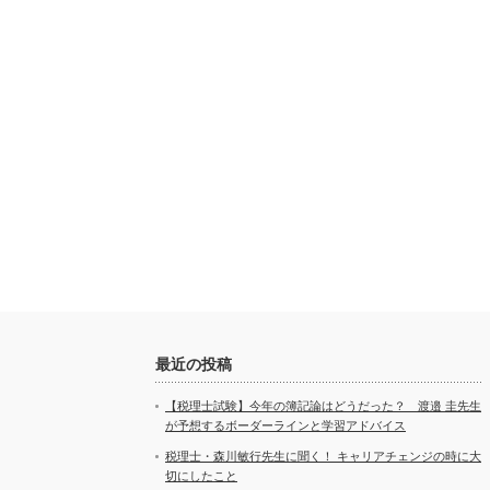
最近の投稿
【税理士試験】今年の簿記論はどうだった？ 渡邉 圭先生
が予想するボーダーラインと学習アドバイス
税理士・森川敏行先生に聞く！ キャリアチェンジの時に大
切にしたこと