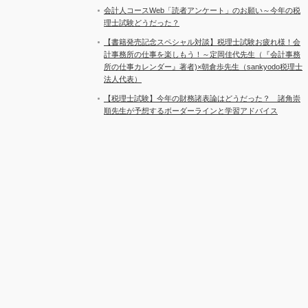
会計人コースWeb「読者アンケート」のお願い～今年の税
理士試験どうだった？
【書籍発売記念スペシャル対談】税理士試験お疲れ様！会
計事務所の仕事を楽しもう！～定岡佳代先生（『会計事務
所の仕事カレンダー』著者)×朝倉歩先生（sankyodo税理士
法人代表）
【税理士試験】今年の財務諸表論はどうだった？ 諸角崇
順先生が予想するボーダーラインと学習アドバイス