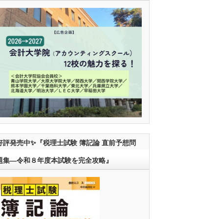
好評発売中✨『税理士試験 簿記論 直前予想問
題集―令和８年度本試験を完全攻略』