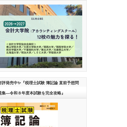
好評発売中✨『税理士試験 簿記論 直前予想問
題集―令和８年度本試験を完全攻略』