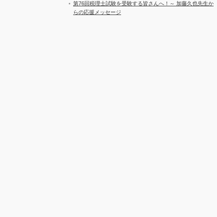
第76回税理士試験を受験する皆さんへ！～ 加藤久也先生か
らの応援メッセージ