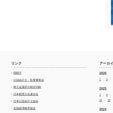
リンク
アーカ
国税庁
2026
1
2
公認会計士・監査審査会
商工会議所の検定試験
2025
日本税理士会連合会
1
2
11
12
日本公認会計士協会
全国経理教育協会
2024