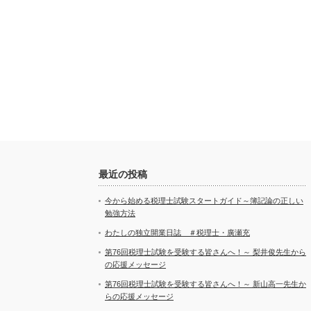
最近の投稿
今から始める税理士試験スタートガイド～簿記論の正しい
勉強方法
わたしの独立開業日誌 ＃税理士・廣瀬充
第76回税理士試験を受験する皆さんへ！～ 梨井俊先生から
の応援メッセージ
第76回税理士試験を受験する皆さんへ！～ 新山高一先生か
らの応援メッセージ