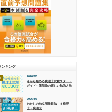
ランキング
2026/8/6
1
今から始める税理士試験スタート
ガイド～簿記論の正しい勉強方法
2026/8/6
2
わたしの独立開業日誌 ＃税理
士・廣瀬充