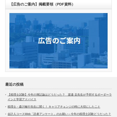
【広告のご案内】掲載要領（PDF資料）
最近の投稿
【税理士試験】今年の簿記論はどうだった？ 渡邉 圭先生が予想するボーダーラ
インと学習アドバイス
税理士・森川敏行先生に聞く！ キャリアチェンジの時に大切にしたこと
会計人コースWeb「読者アンケート」のお願い～今年の税理士試験どうだった？