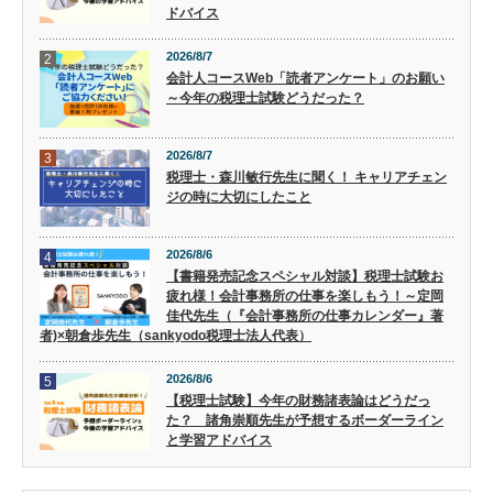
ドバイス
2026/8/7
2
会計人コースWeb「読者アンケート」のお願い
～今年の税理士試験どうだった？
2026/8/7
3
税理士・森川敏行先生に聞く！ キャリアチェン
ジの時に大切にしたこと
2026/8/6
4
【書籍発売記念スペシャル対談】税理士試験お
疲れ様！会計事務所の仕事を楽しもう！～定岡
佳代先生（『会計事務所の仕事カレンダー』著
者)×朝倉歩先生（sankyodo税理士法人代表）
2026/8/6
5
【税理士試験】今年の財務諸表論はどうだっ
た？ 諸角崇順先生が予想するボーダーライン
と学習アドバイス