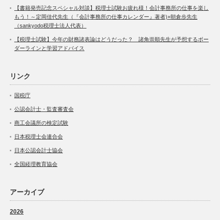
【書籍発売記念スペシャル対談】税理士試験お疲れ様！会計事務所の仕事を楽し
もう！～定岡佳代先生（『会計事務所の仕事カレンダー』著者)×朝倉歩先生
（sankyodo税理士法人代表）
【税理士試験】今年の財務諸表論はどうだった？ 諸角崇順先生が予想するボー
ダーラインと学習アドバイス
リンク
国税庁
公認会計士・監査審査会
商工会議所の検定試験
日本税理士会連合会
日本公認会計士協会
全国経理教育協会
アーカイブ
2026