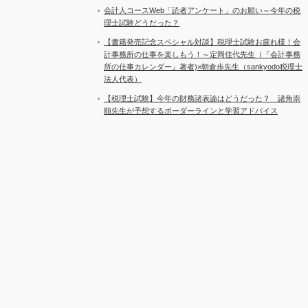
会計人コースWeb「読者アンケート」のお願い～今年の税
理士試験どうだった？
【書籍発売記念スペシャル対談】税理士試験お疲れ様！会
計事務所の仕事を楽しもう！～定岡佳代先生（『会計事務
所の仕事カレンダー』著者)×朝倉歩先生（sankyodo税理士
法人代表）
【税理士試験】今年の財務諸表論はどうだった？ 諸角崇
順先生が予想するボーダーラインと学習アドバイス