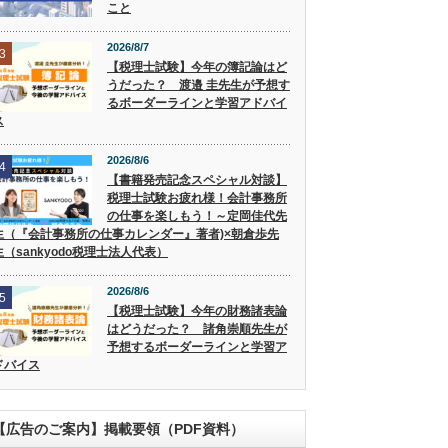
こと
2026/8/7
3
【税理士試験】今年の簿記論はど
うだった？ 渡邉 圭先生が予想す
るボーダーラインと学習アドバイ
ス
2026/8/6
4
【書籍発売記念スペシャル対談】
税理士試験お疲れ様！会計事務所
の仕事を楽しもう！～定岡佳代先
生（『会計事務所の仕事カレンダー』著者)×朝倉歩先
生（sankyodo税理士法人代表）
2026/8/6
5
【税理士試験】今年の財務諸表論
はどうだった？ 諸角崇順先生が
予想するボーダーラインと学習ア
ドバイス
【広告のご案内】掲載要領（PDF資料）