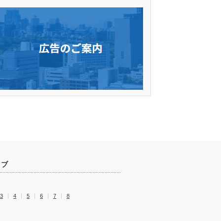
イブ
3
4
5
6
7
8