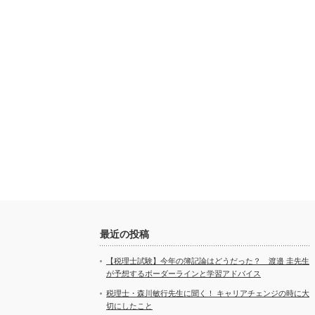
最近の投稿
【税理士試験】今年の簿記論はどうだった？ 渡邉 圭先生
が予想するボーダーラインと学習アドバイス
税理士・森川敏行先生に聞く！ キャリアチェンジの時に大
切にしたこと