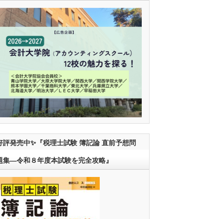
好評発売中✨『税理士試験 簿記論 直前予想問
題集―令和８年度本試験を完全攻略』