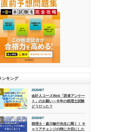
ランキング
2026/8/7
1
会計人コースWeb「読者アンケー
ト」のお願い～今年の税理士試験
どうだった？
2026/8/7
2
税理士・森川敏行先生に聞く！ キ
ャリアチェンジの時に大切にした