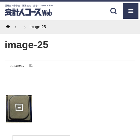
Home
image-25
image-25
2024/9/17