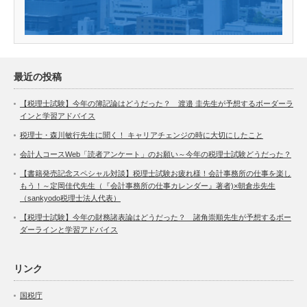
最近の投稿
【税理士試験】今年の簿記論はどうだった？ 渡邉 圭先生が予想するボーダーラ
インと学習アドバイス
税理士・森川敏行先生に聞く！ キャリアチェンジの時に大切にしたこと
会計人コースWeb「読者アンケート」のお願い～今年の税理士試験どうだった？
【書籍発売記念スペシャル対談】税理士試験お疲れ様！会計事務所の仕事を楽し
もう！～定岡佳代先生（『会計事務所の仕事カレンダー』著者)×朝倉歩先生
（sankyodo税理士法人代表）
【税理士試験】今年の財務諸表論はどうだった？ 諸角崇順先生が予想するボー
ダーラインと学習アドバイス
リンク
国税庁