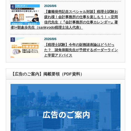
2026/8/6
4
【書籍発売記念スペシャル対談】税理士試験お
疲れ様！会計事務所の仕事を楽しもう！～定岡
佳代先生（『会計事務所の仕事カレンダー』著
者)×朝倉歩先生（sankyodo税理士法人代表）
2026/8/6
5
【税理士試験】今年の財務諸表論はどうだっ
た？ 諸角崇順先生が予想するボーダーライン
と学習アドバイス
【広告のご案内】掲載要領（PDF資料）