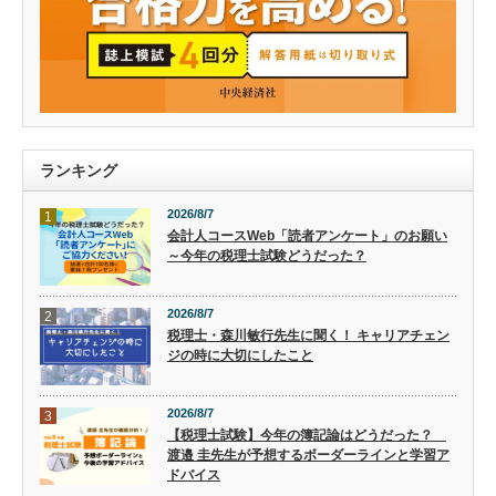
ランキング
2026/8/7
1
会計人コースWeb「読者アンケート」のお願い
～今年の税理士試験どうだった？
2026/8/7
2
税理士・森川敏行先生に聞く！ キャリアチェン
ジの時に大切にしたこと
2026/8/7
3
【税理士試験】今年の簿記論はどうだった？
渡邉 圭先生が予想するボーダーラインと学習ア
ドバイス