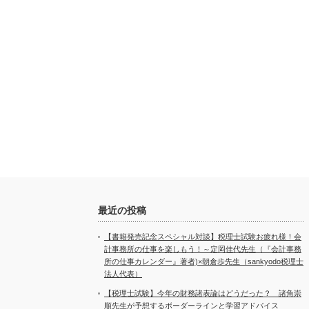
最近の投稿
【書籍発売記念スペシャル対談】税理士試験お疲れ様！会
計事務所の仕事を楽しもう！～定岡佳代先生（『会計事務
所の仕事カレンダー』著者)×朝倉歩先生（sankyodo税理士
法人代表）
【税理士試験】今年の財務諸表論はどうだった？ 諸角崇
順先生が予想するボーダーラインと学習アドバイス