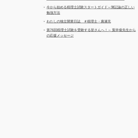
今から始める税理士試験スタートガイド～簿記論の正しい
勉強方法
わたしの独立開業日誌 ＃税理士・廣瀬充
第76回税理士試験を受験する皆さんへ！～ 梨井俊先生から
の応援メッセージ