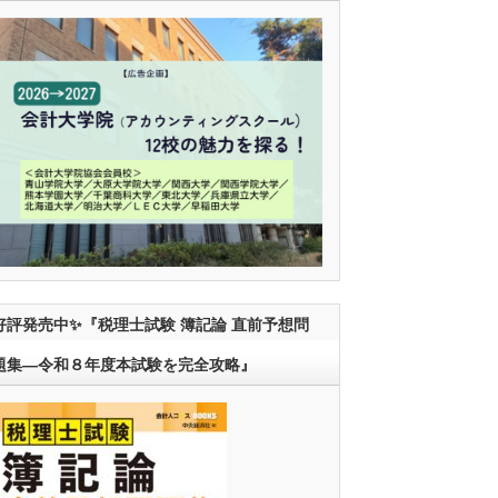
好評発売中✨『税理士試験 簿記論 直前予想問
題集―令和８年度本試験を完全攻略』