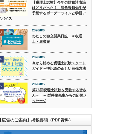
【税理士試験】今年の財務諸表論
はどうだった？ 諸角崇順先生が
予想するボーダーラインと学習ア
ドバイス
2026/8/6
3
わたしの独立開業日誌 ＃税理
士・廣瀬充
2026/8/6
4
今から始める税理士試験スタート
ガイド～簿記論の正しい勉強方法
2026/8/5
5
第76回税理士試験を受験する皆さ
んへ！～ 梨井俊先生からの応援メ
ッセージ
【広告のご案内】掲載要領（PDF資料）