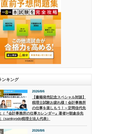
ランキング
2026/8/6
1
【書籍発売記念スペシャル対談】
税理士試験お疲れ様！会計事務所
の仕事を楽しもう！～定岡佳代先
生（『会計事務所の仕事カレンダー』著者)×朝倉歩先
生（sankyodo税理士法人代表）
2026/8/6
2