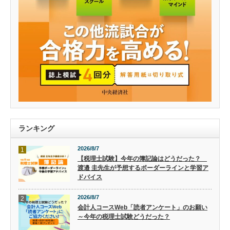
ランキング
2026/8/7
1
【税理士試験】今年の簿記論はどうだった？
渡邉 圭先生が予想するボーダーラインと学習ア
ドバイス
2026/8/7
2
会計人コースWeb「読者アンケート」のお願い
～今年の税理士試験どうだった？