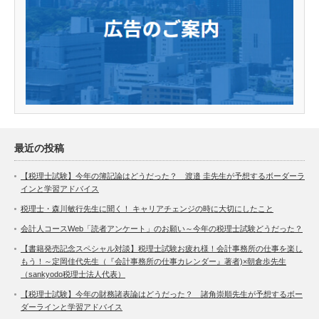
最近の投稿
【税理士試験】今年の簿記論はどうだった？ 渡邉 圭先生が予想するボーダーラ
インと学習アドバイス
税理士・森川敏行先生に聞く！ キャリアチェンジの時に大切にしたこと
会計人コースWeb「読者アンケート」のお願い～今年の税理士試験どうだった？
【書籍発売記念スペシャル対談】税理士試験お疲れ様！会計事務所の仕事を楽し
もう！～定岡佳代先生（『会計事務所の仕事カレンダー』著者)×朝倉歩先生
（sankyodo税理士法人代表）
【税理士試験】今年の財務諸表論はどうだった？ 諸角崇順先生が予想するボー
ダーラインと学習アドバイス