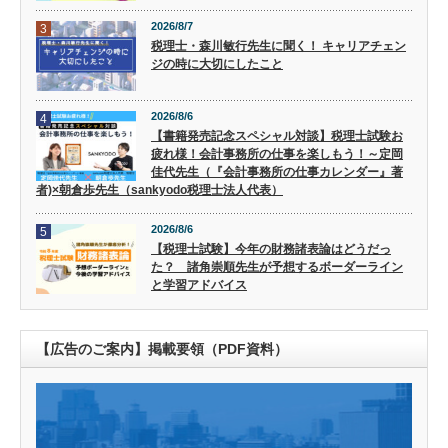
2026/8/7
3
税理士・森川敏行先生に聞く！ キャリアチェン
ジの時に大切にしたこと
2026/8/6
4
【書籍発売記念スペシャル対談】税理士試験お
疲れ様！会計事務所の仕事を楽しもう！～定岡
佳代先生（『会計事務所の仕事カレンダー』著
者)×朝倉歩先生（sankyodo税理士法人代表）
2026/8/6
5
【税理士試験】今年の財務諸表論はどうだっ
た？ 諸角崇順先生が予想するボーダーライン
と学習アドバイス
【広告のご案内】掲載要領（PDF資料）