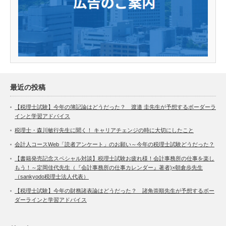
最近の投稿
【税理士試験】今年の簿記論はどうだった？ 渡邉 圭先生が予想するボーダーラ
インと学習アドバイス
税理士・森川敏行先生に聞く！ キャリアチェンジの時に大切にしたこと
会計人コースWeb「読者アンケート」のお願い～今年の税理士試験どうだった？
【書籍発売記念スペシャル対談】税理士試験お疲れ様！会計事務所の仕事を楽し
もう！～定岡佳代先生（『会計事務所の仕事カレンダー』著者)×朝倉歩先生
（sankyodo税理士法人代表）
【税理士試験】今年の財務諸表論はどうだった？ 諸角崇順先生が予想するボー
ダーラインと学習アドバイス