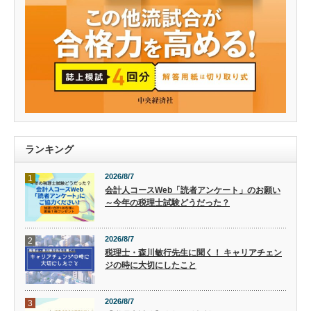
ランキング
2026/8/7
1
会計人コースWeb「読者アンケート」のお願い
～今年の税理士試験どうだった？
2026/8/7
2
税理士・森川敏行先生に聞く！ キャリアチェン
ジの時に大切にしたこと
2026/8/7
3