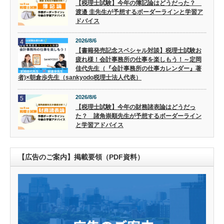
【税理士試験】今年の簿記論はどうだった？
渡邉 圭先生が予想するボーダーラインと学習ア
ドバイス
2026/8/6
4
【書籍発売記念スペシャル対談】税理士試験お
疲れ様！会計事務所の仕事を楽しもう！～定岡
佳代先生（『会計事務所の仕事カレンダー』著
者)×朝倉歩先生（sankyodo税理士法人代表）
2026/8/6
5
【税理士試験】今年の財務諸表論はどうだっ
た？ 諸角崇順先生が予想するボーダーライン
と学習アドバイス
【広告のご案内】掲載要領（PDF資料）