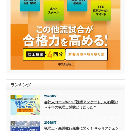
ランキング
2026/8/7
1
会計人コースWeb「読者アンケート」のお願い
～今年の税理士試験どうだった？
2026/8/7
2
税理士・森川敏行先生に聞く！ キャリアチェン