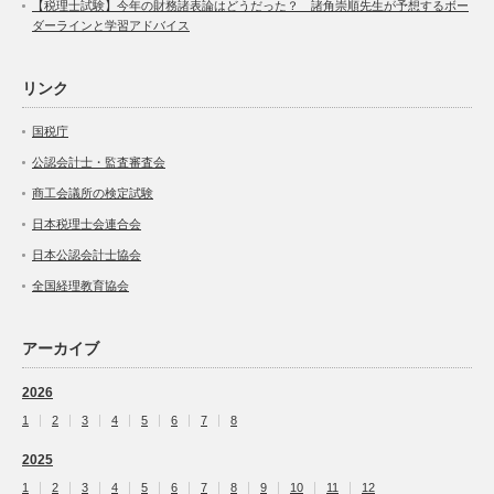
【税理士試験】今年の財務諸表論はどうだった？ 諸角崇順先生が予想するボー
ダーラインと学習アドバイス
リンク
国税庁
公認会計士・監査審査会
商工会議所の検定試験
日本税理士会連合会
日本公認会計士協会
全国経理教育協会
アーカイブ
2026
1
2
3
4
5
6
7
8
2025
1
2
3
4
5
6
7
8
9
10
11
12