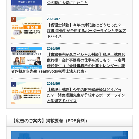
ジの時に大切にしたこと
2026/8/7
3
【税理士試験】今年の簿記論はどうだった？
渡邉 圭先生が予想するボーダーラインと学習ア
ドバイス
2026/8/6
4
【書籍発売記念スペシャル対談】税理士試験お
疲れ様！会計事務所の仕事を楽しもう！～定岡
佳代先生（『会計事務所の仕事カレンダー』著
者)×朝倉歩先生（sankyodo税理士法人代表）
2026/8/6
5
【税理士試験】今年の財務諸表論はどうだっ
た？ 諸角崇順先生が予想するボーダーライン
と学習アドバイス
【広告のご案内】掲載要領（PDF資料）