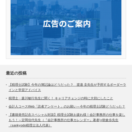
最近の投稿
【税理士試験】今年の簿記論はどうだった？ 渡邉 圭先生が予想するボーダーラ
インと学習アドバイス
税理士・森川敏行先生に聞く！ キャリアチェンジの時に大切にしたこと
会計人コースWeb「読者アンケート」のお願い～今年の税理士試験どうだった？
【書籍発売記念スペシャル対談】税理士試験お疲れ様！会計事務所の仕事を楽し
もう！～定岡佳代先生（『会計事務所の仕事カレンダー』著者)×朝倉歩先生
（sankyodo税理士法人代表）