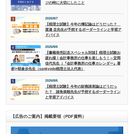
ジの時に大切にしたこと
2026/8/7
3
【税理士試験】今年の簿記論はどうだった？
渡邉 圭先生が予想するボーダーラインと学習ア
ドバイス
2026/8/6
4
【書籍発売記念スペシャル対談】税理士試験お
疲れ様！会計事務所の仕事を楽しもう！～定岡
佳代先生（『会計事務所の仕事カレンダー』著
者)×朝倉歩先生（sankyodo税理士法人代表）
2026/8/6
5
【税理士試験】今年の財務諸表論はどうだっ
た？ 諸角崇順先生が予想するボーダーライン
と学習アドバイス
【広告のご案内】掲載要領（PDF資料）