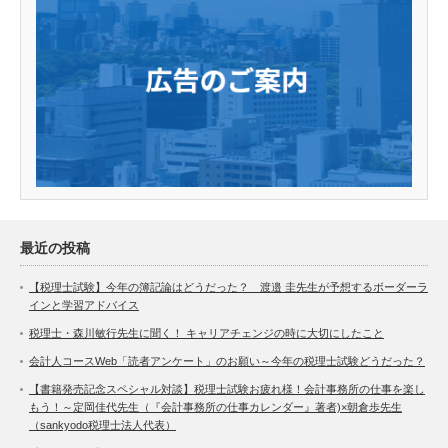
最近の投稿
【税理士試験】今年の簿記論はどうだった？ 渡邉 圭先生が予想するボーダーラ
インと学習アドバイス
税理士・森川敏行先生に聞く！ キャリアチェンジの時に大切にしたこと
会計人コースWeb「読者アンケート」のお願い～今年の税理士試験どうだった？
【書籍発売記念スペシャル対談】税理士試験お疲れ様！会計事務所の仕事を楽し
もう！～定岡佳代先生（『会計事務所の仕事カレンダー』著者)×朝倉歩先生
（sankyodo税理士法人代表）