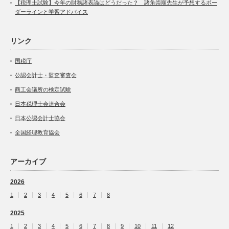
【税理士試験】今年の財務諸表論はどうだった？ 諸角崇順先生が予想するボー
ダーラインと学習アドバイス
リンク
国税庁
公認会計士・監査審査会
商工会議所の検定試験
日本税理士会連合会
日本公認会計士協会
全国経理教育協会
アーカイブ
2026
1
2
3
4
5
6
7
8
2025
1
2
3
4
5
6
7
8
9
10
11
12