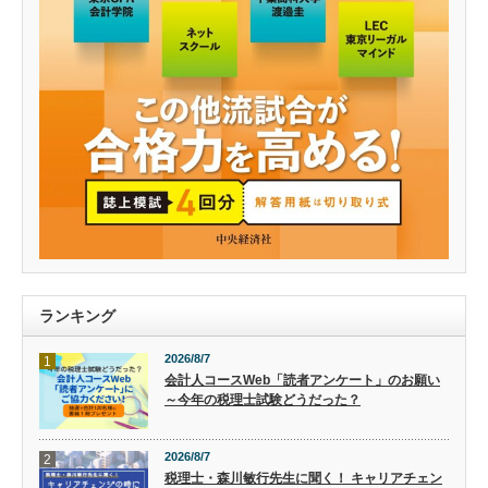
ランキング
2026/8/7
1
会計人コースWeb「読者アンケート」のお願い
～今年の税理士試験どうだった？
2026/8/7
2
税理士・森川敏行先生に聞く！ キャリアチェン