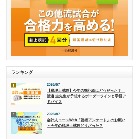
ランキング
2026/8/7
1
【税理士試験】今年の簿記論はどうだった？
渡邉 圭先生が予想するボーダーラインと学習ア
ドバイス
2026/8/7
2
会計人コースWeb「読者アンケート」のお願い
～今年の税理士試験どうだった？