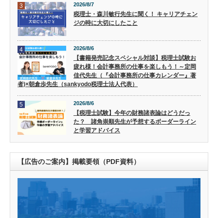
2026/8/7
3
税理士・森川敏行先生に聞く！ キャリアチェン
ジの時に大切にしたこと
2026/8/6
4
【書籍発売記念スペシャル対談】税理士試験お
疲れ様！会計事務所の仕事を楽しもう！～定岡
佳代先生（『会計事務所の仕事カレンダー』著
者)×朝倉歩先生（sankyodo税理士法人代表）
2026/8/6
5
【税理士試験】今年の財務諸表論はどうだっ
た？ 諸角崇順先生が予想するボーダーライン
と学習アドバイス
【広告のご案内】掲載要領（PDF資料）