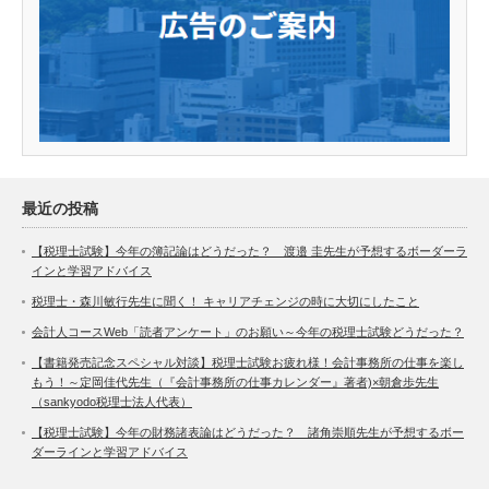
最近の投稿
【税理士試験】今年の簿記論はどうだった？ 渡邉 圭先生が予想するボーダーラ
インと学習アドバイス
税理士・森川敏行先生に聞く！ キャリアチェンジの時に大切にしたこと
会計人コースWeb「読者アンケート」のお願い～今年の税理士試験どうだった？
【書籍発売記念スペシャル対談】税理士試験お疲れ様！会計事務所の仕事を楽し
もう！～定岡佳代先生（『会計事務所の仕事カレンダー』著者)×朝倉歩先生
（sankyodo税理士法人代表）
【税理士試験】今年の財務諸表論はどうだった？ 諸角崇順先生が予想するボー
ダーラインと学習アドバイス