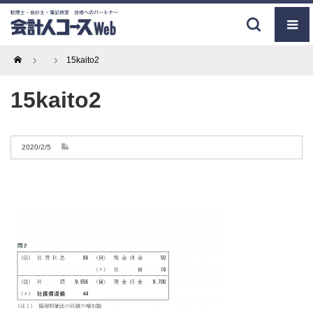
Home
15kaito2
15kaito2
2020/2/5