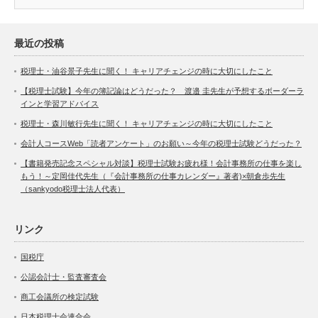
最近の投稿
税理士・油谷景子先生に聞く！ キャリアチェンジの時に大切にしたこと
【税理士試験】今年の簿記論はどうだった？ 渡邉 圭先生が予想するボーダーラ
インと学習アドバイス
税理士・森川敏行先生に聞く！ キャリアチェンジの時に大切にしたこと
会計人コースWeb「読者アンケート」のお願い～今年の税理士試験どうだった？
【書籍発売記念スペシャル対談】税理士試験お疲れ様！会計事務所の仕事を楽し
もう！～定岡佳代先生（『会計事務所の仕事カレンダー』著者)×朝倉歩先生
（sankyodo税理士法人代表）
リンク
国税庁
公認会計士・監査審査会
商工会議所の検定試験
日本税理士会連合会