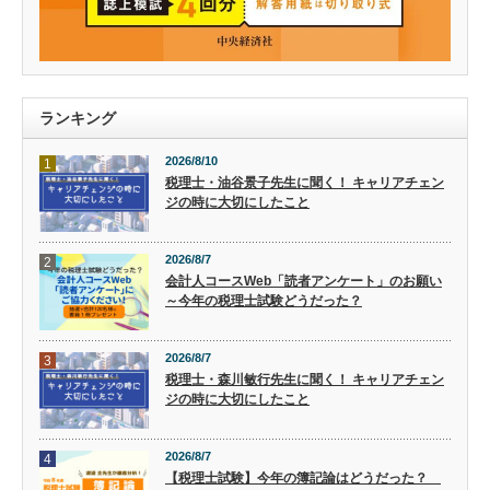
ランキング
2026/8/10
1
税理士・油谷景子先生に聞く！ キャリアチェン
ジの時に大切にしたこと
2026/8/7
2
会計人コースWeb「読者アンケート」のお願い
～今年の税理士試験どうだった？
2026/8/7
3
税理士・森川敏行先生に聞く！ キャリアチェン
ジの時に大切にしたこと
2026/8/7
4
【税理士試験】今年の簿記論はどうだった？