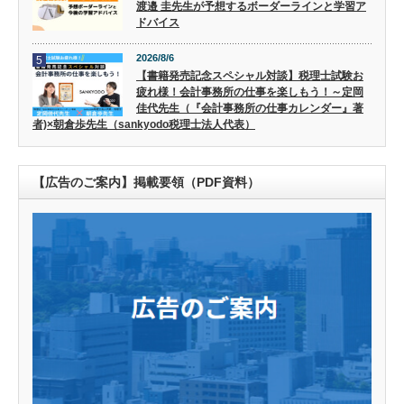
渡邉 圭先生が予想するボーダーラインと学習ア
ドバイス
2026/8/6
5
【書籍発売記念スペシャル対談】税理士試験お
疲れ様！会計事務所の仕事を楽しもう！～定岡
佳代先生（『会計事務所の仕事カレンダー』著
者)×朝倉歩先生（sankyodo税理士法人代表）
【広告のご案内】掲載要領（PDF資料）