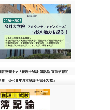
好評発売中✨『税理士試験 簿記論 直前予想問
題集―令和８年度本試験を完全攻略』