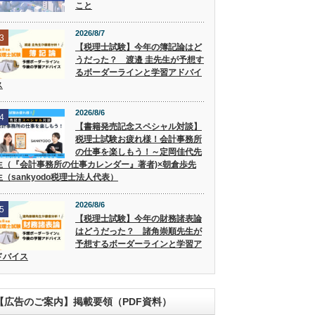
こと
2026/8/7
3
【税理士試験】今年の簿記論はど
うだった？ 渡邉 圭先生が予想す
るボーダーラインと学習アドバイ
ス
2026/8/6
4
【書籍発売記念スペシャル対談】
税理士試験お疲れ様！会計事務所
の仕事を楽しもう！～定岡佳代先
生（『会計事務所の仕事カレンダー』著者)×朝倉歩先
生（sankyodo税理士法人代表）
2026/8/6
5
【税理士試験】今年の財務諸表論
はどうだった？ 諸角崇順先生が
予想するボーダーラインと学習ア
ドバイス
【広告のご案内】掲載要領（PDF資料）