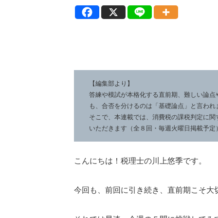
【編集部より】
答練や模試が本格化する直前期、難しい論点
も、合否を分けるのは「基礎論点」と言われ
そこで、本連載では、消費税の課税判定に関
いただきます（全８回・毎週火曜日掲載予定
こんにちは！税理士の川上悠季です。
今回も、前回に引き続き、直前期こそ大