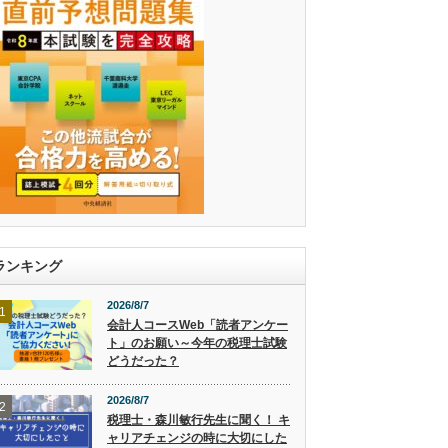
ランキング
2026/8/7
1
会計人コースWeb「読者アンケー
ト」のお願い～今年の税理士試験
どうだった？
2026/8/7
2
税理士・森川敏行先生に聞く！ キ
ャリアチェンジの時に大切にした