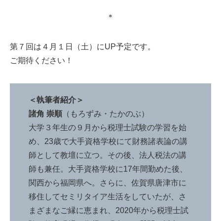
＊
第７回は４月１日（土）にUP予定です。
ご期待ください！
＜執筆者紹介＞
諸角 崇順
（もろずみ・たかのぶ）
大学３年生の９月から税理士試験の学習を始
め、23歳で大手資格学校にて財務諸表論の講
師として教壇に立つ。その後、法人税法の講
師も兼任。大手資格学校に17年間勤めた後、
関西から福岡県へ。さらに、佐賀県唐津市に
移住してセミリタイア生活をしていたが、さ
まざまなご縁に恵まれ、2020年から税理士試