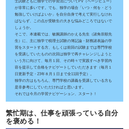
士試験ともに独学での学習法についてPV（ページビュー）
が非常に多いです。でも、独学の場合「いつ・何を・どう
勉強していけばよいか」を自分自身で考えて実行しなけれ
ばならず、この点が受験生の大きな悩みどころではないで
しょうか。
そこで、本連載では、敏腕講師のかえる先生（諸角崇順先
生）に、主に独学で税理士試験の簿記論・財務諸表論の学
習をスタートする方、もしくは前回の試験までは専門学校
を受講していたものの次回は独学で再チャレンジしようと
いう方に向けて、毎月１回、その時々で実践すべき学習内
容を提示して合格をナビゲートしていただきます（毎月１
日更新予定・23年８月１日まで全11回予定）。
独学の方はもちろん、専門学校の講義を受講している方も
是非参考にしていただければと思います。
それでは今月の学習ナビゲーション、スタート！
繁忙期は、仕事を頑張っている自分
を褒める！