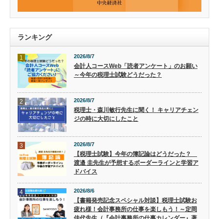
ランキング
2026/8/7
1
会計人コースWeb「読者アンケート」のお願い
～今年の税理士試験どうだった？
2026/8/7
2
税理士・森川敏行先生に聞く！ キャリアチェン
ジの時に大切にしたこと
2026/8/7
3
【税理士試験】今年の簿記論はどうだった？
渡邉 圭先生が予想するボーダーラインと学習ア
ドバイス
2026/8/6
4
【書籍発売記念スペシャル対談】税理士試験お
疲れ様！会計事務所の仕事を楽しもう！～定岡
佳代先生（『会計事務所の仕事カレンダー』著