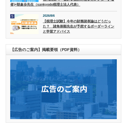
者)×朝倉歩先生（sankyodo税理士法人代表）
2026/8/6
5
【税理士試験】今年の財務諸表論はどうだっ
た？ 諸角崇順先生が予想するボーダーライン
と学習アドバイス
【広告のご案内】掲載要領（PDF資料）