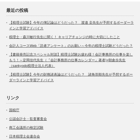
最近の投稿
【税理士試験】今年の簿記論はどうだった？ 渡邉 圭先生が予想するボーダーラ
インと学習アドバイス
税理士・森川敏行先生に聞く！ キャリアチェンジの時に大切にしたこと
会計人コースWeb「読者アンケート」のお願い～今年の税理士試験どうだった？
【書籍発売記念スペシャル対談】税理士試験お疲れ様！会計事務所の仕事を楽し
もう！～定岡佳代先生（『会計事務所の仕事カレンダー』著者)×朝倉歩先生
（sankyodo税理士法人代表）
【税理士試験】今年の財務諸表論はどうだった？ 諸角崇順先生が予想するボー
ダーラインと学習アドバイス
リンク
国税庁
公認会計士・監査審査会
商工会議所の検定試験
日本税理士会連合会