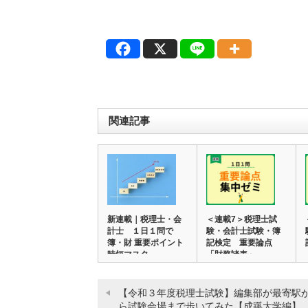
関連記事
新連載｜税理士・会
＜連載7＞税理士試
計士 １日１問で
験・会計士試験・簿
簿・財 重要ポイント
記検定 重要論点
時短マスタ…
「財務諸表」…
【令和３年度税理士試験】編集部が最寄駅
ら試験会場まで歩いてみた【成蹊大学編】