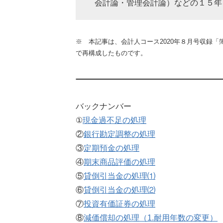
会計論・管理会計論）などの１５年
※ 本記事は、会計人コース2020年８月号収録
で再構成したものです。
バックナンバー
①
現金過不足の処理
②
銀行勘定調整の処理
③
定期預金の処理
④
期末商品評価の処理
⑤
貸倒引当金の処理⑴
⑥
貸倒引当金の処理⑵
⑦
投資有価証券の処理
⑧
減価償却の処理（1.耐用年数の変更）