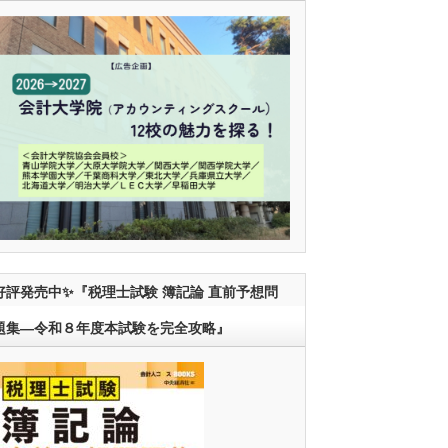
好評発売中✨『税理士試験 簿記論 直前予想問
題集―令和８年度本試験を完全攻略』