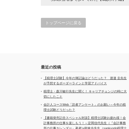
トップページに戻る
最近の投稿
【税理士試験】今年の簿記論はどうだった？ 渡邉 圭先生
が予想するボーダーラインと学習アドバイス
税理士・森川敏行先生に聞く！ キャリアチェンジの時に大
切にしたこと
会計人コースWeb「読者アンケート」のお願い～今年の税
理士試験どうだった？
【書籍発売記念スペシャル対談】税理士試験お疲れ様！会
計事務所の仕事を楽しもう！～定岡佳代先生（『会計事務
所の仕事カレンダー』著者)×朝倉歩先生（sankyodo税理士