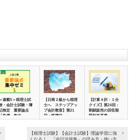
＜連載5＞税理士試
【日商２級から税理
【計算４択・１分
験・会計士試験・簿
士へ ステップアッ
クイズ】第24回：
記検定 重要論点
プ会計教室】第21
割賦販売の回収期
「負債」集中…
回：帳簿決…
限到来基準
か
【税理士試験】【会計士試験】理論学習に強
くなる！ 『会計法規集』の読み方・使い方