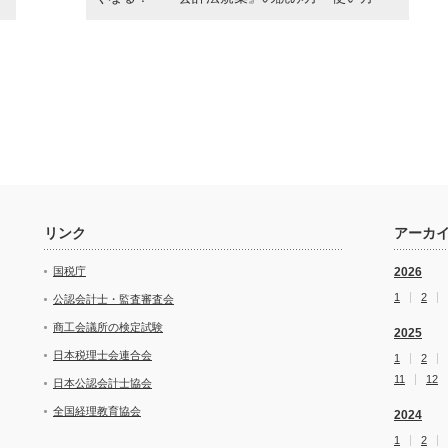
リンク
アーカ
国税庁
2026
1
2
公認会計士・監査審査会
商工会議所の検定試験
2025
日本税理士会連合会
1
2
11
12
日本公認会計士協会
全国経理教育協会
2024
1
2