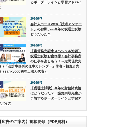
るボーダーラインと学習アドバイ
ス
2026/8/7
3
会計人コースWeb「読者アンケー
ト」のお願い～今年の税理士試験
どうだった？
2026/8/6
4
【書籍発売記念スペシャル対談】
税理士試験お疲れ様！会計事務所
の仕事を楽しもう！～定岡佳代先
生（『会計事務所の仕事カレンダー』著者)×朝倉歩先
生（sankyodo税理士法人代表）
2026/8/6
5
【税理士試験】今年の財務諸表論
はどうだった？ 諸角崇順先生が
予想するボーダーラインと学習ア
ドバイス
【広告のご案内】掲載要領（PDF資料）