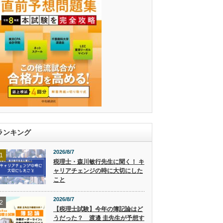
ランキング
2026/8/7
1
税理士・森川敏行先生に聞く！ キ
ャリアチェンジの時に大切にした
こと
2026/8/7
2
【税理士試験】今年の簿記論はど
うだった？ 渡邉 圭先生が予想す