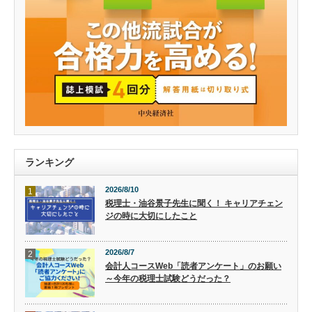
ランキング
2026/8/10
1
税理士・油谷景子先生に聞く！ キャリアチェン
ジの時に大切にしたこと
2026/8/7
2
会計人コースWeb「読者アンケート」のお願い
～今年の税理士試験どうだった？