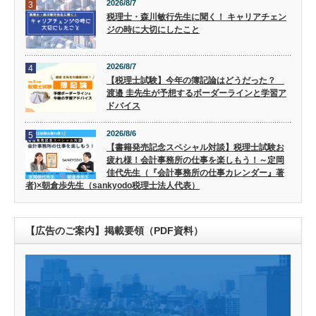
2026/8/7
3
税理士・森川敏行先生に聞く！ キャリアチェン
ジの時に大切にしたこと
2026/8/7
4
【税理士試験】今年の簿記論はどうだった？
渡邉 圭先生が予想するボーダーラインと学習ア
ドバイス
2026/8/6
5
【書籍発売記念スペシャル対談】税理士試験お
疲れ様！会計事務所の仕事を楽しもう！～定岡
佳代先生（『会計事務所の仕事カレンダー』著
者)×朝倉歩先生（sankyodo税理士法人代表）
【広告のご案内】掲載要領（PDF資料）