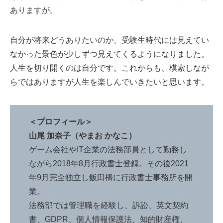
ありますが。
自分が将来どうありたいのか、受験生時代には見えてい
なかった景色が少しずつ見えてくるようになりました。
人生を切り開くのは自分です。これからも、模索しなが
らではありますが人生を楽しんでいきたいと思います。
＜プロフィール＞
山尾 加奈子（やまお かなこ）
ゲーム会社やIT企業の法務部員として勤務し
ながら2018年8月行政書士登録。その後2021
年9月完全独立し飯田橋に行政書士事務所を開
業。
法務部では管理職を経験し、訴訟、英文契約
書、GDPR、個人情報保護法、知的財産権、