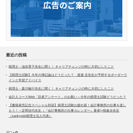
最近の投稿
税理士・油谷景子先生に聞く！ キャリアチェンジの時に大切にしたこと
【税理士試験】今年の簿記論はどうだった？ 渡邉 圭先生が予想するボーダーラ
インと学習アドバイス
税理士・森川敏行先生に聞く！ キャリアチェンジの時に大切にしたこと
会計人コースWeb「読者アンケート」のお願い～今年の税理士試験どうだった？
【書籍発売記念スペシャル対談】税理士試験お疲れ様！会計事務所の仕事を楽し
もう！～定岡佳代先生（『会計事務所の仕事カレンダー』著者)×朝倉歩先生
（sankyodo税理士法人代表）
リンク