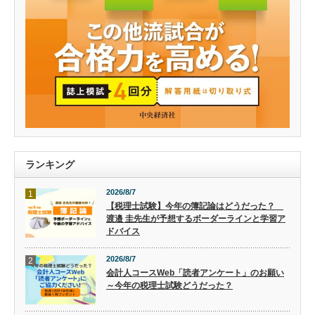
ランキング
2026/8/7
1
【税理士試験】今年の簿記論はどうだった？
渡邉 圭先生が予想するボーダーラインと学習ア
ドバイス
2026/8/7
2
会計人コースWeb「読者アンケート」のお願い
～今年の税理士試験どうだった？