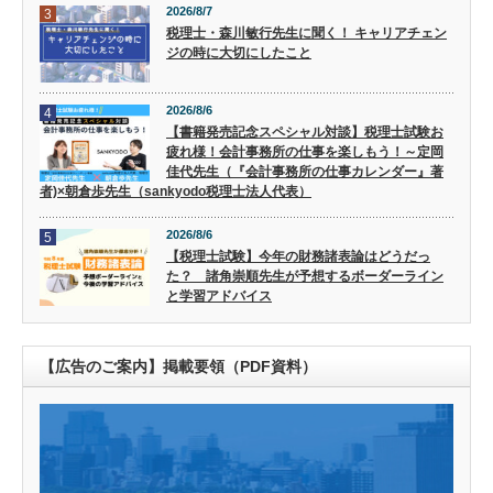
2026/8/7
3
税理士・森川敏行先生に聞く！ キャリアチェン
ジの時に大切にしたこと
2026/8/6
4
【書籍発売記念スペシャル対談】税理士試験お
疲れ様！会計事務所の仕事を楽しもう！～定岡
佳代先生（『会計事務所の仕事カレンダー』著
者)×朝倉歩先生（sankyodo税理士法人代表）
2026/8/6
5
【税理士試験】今年の財務諸表論はどうだっ
た？ 諸角崇順先生が予想するボーダーライン
と学習アドバイス
【広告のご案内】掲載要領（PDF資料）