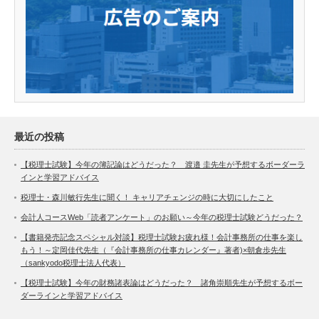
最近の投稿
【税理士試験】今年の簿記論はどうだった？ 渡邉 圭先生が予想するボーダーラ
インと学習アドバイス
税理士・森川敏行先生に聞く！ キャリアチェンジの時に大切にしたこと
会計人コースWeb「読者アンケート」のお願い～今年の税理士試験どうだった？
【書籍発売記念スペシャル対談】税理士試験お疲れ様！会計事務所の仕事を楽し
もう！～定岡佳代先生（『会計事務所の仕事カレンダー』著者)×朝倉歩先生
（sankyodo税理士法人代表）
【税理士試験】今年の財務諸表論はどうだった？ 諸角崇順先生が予想するボー
ダーラインと学習アドバイス