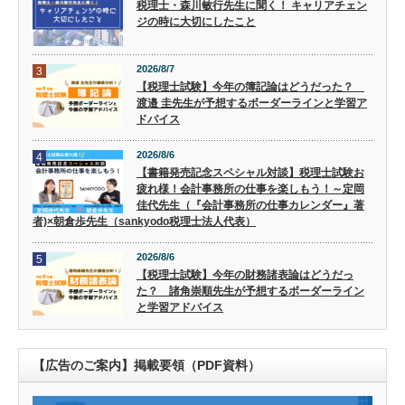
税理士・森川敏行先生に聞く！ キャリアチェン
ジの時に大切にしたこと
2026/8/7
3
【税理士試験】今年の簿記論はどうだった？
渡邉 圭先生が予想するボーダーラインと学習ア
ドバイス
2026/8/6
4
【書籍発売記念スペシャル対談】税理士試験お
疲れ様！会計事務所の仕事を楽しもう！～定岡
佳代先生（『会計事務所の仕事カレンダー』著
者)×朝倉歩先生（sankyodo税理士法人代表）
2026/8/6
5
【税理士試験】今年の財務諸表論はどうだっ
た？ 諸角崇順先生が予想するボーダーライン
と学習アドバイス
【広告のご案内】掲載要領（PDF資料）