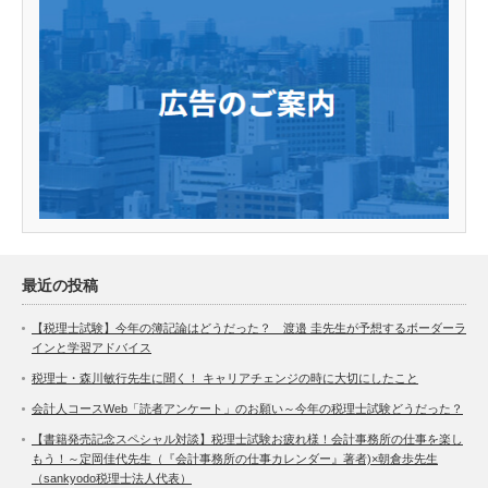
最近の投稿
【税理士試験】今年の簿記論はどうだった？ 渡邉 圭先生が予想するボーダーラ
インと学習アドバイス
税理士・森川敏行先生に聞く！ キャリアチェンジの時に大切にしたこと
会計人コースWeb「読者アンケート」のお願い～今年の税理士試験どうだった？
【書籍発売記念スペシャル対談】税理士試験お疲れ様！会計事務所の仕事を楽し
もう！～定岡佳代先生（『会計事務所の仕事カレンダー』著者)×朝倉歩先生
（sankyodo税理士法人代表）