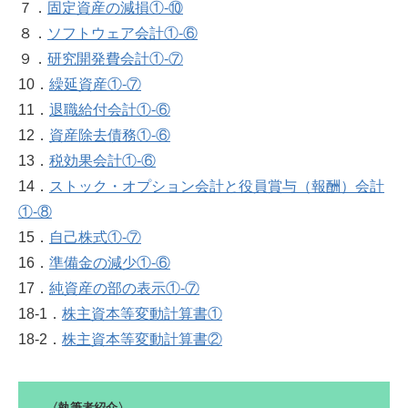
７．
固定資産の減損①‐⑩
８．
ソフトウェア会計①‐⑥
９．
研究開発費会計①‐⑦
10．
繰延資産①‐⑦
11．
退職給付会計①‐⑥
12．
資産除去債務①‐⑥
13．
税効果会計①‐⑥
14．
ストック・オプション会計と役員賞与（報酬）会計
①‐⑧
15．
自己株式①‐⑦
16．
準備金の減少①‐⑥
17．
純資産の部の表示①‐⑦
18-1．
株主資本等変動計算書①
18-2．
株主資本等変動計算書②
〈執筆者紹介〉