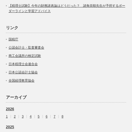
【税理士試験】今年の財務諸表論はどうだった？ 諸角崇順先生が予想するボー
ダーラインと学習アドバイス
リンク
国税庁
公認会計士・監査審査会
商工会議所の検定試験
日本税理士会連合会
日本公認会計士協会
全国経理教育協会
アーカイブ
2026
1
2
3
4
5
6
7
8
2025