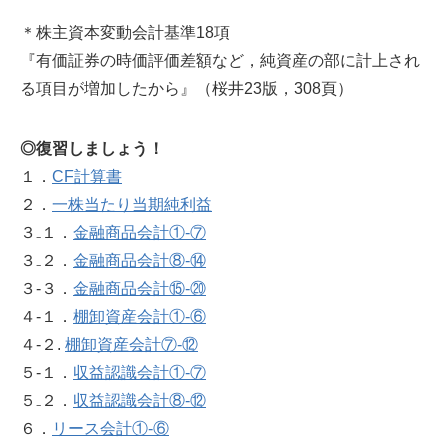
＊株主資本変動会計基準18項
『有価証券の時価評価差額など，純資産の部に計上され
る項目が増加したから』（桜井23版，308頁）
◎復習しましょう！
１．
CF計算書
２．
一株当たり当期純利益
３₋１．
金融商品会計①‐⑦
３₋２．
金融商品会計⑧‐⑭
３‐３．
金融商品会計⑮‐⑳
４-１．
棚卸資産会計①‐⑥
４-２.
棚卸資産会計⑦‐⑫
５‐１．
収益認識会計①‐⑦
５₋２．
収益認識会計⑧-⑫
６．
リース会計①‐⑥