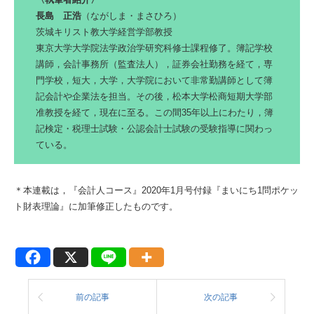
長島 正浩
（ながしま・まさひろ）
茨城キリスト教大学経営学部教授
東京大学大学院法学政治学研究科修士課程修了。簿記学校
講師，会計事務所（監査法人），証券会社勤務を経て，専
門学校，短大，大学，大学院において非常勤講師として簿
記会計や企業法を担当。その後，松本大学松商短期大学部
准教授を経て，現在に至る。この間35年以上にわたり，簿
記検定・税理士試験・公認会計士試験の受験指導に関わっ
ている。
＊本連載は，『会計人コース』2020年1月号付録『まいにち1問ポケッ
ト財表理論』に加筆修正したものです。
前の記事
次の記事