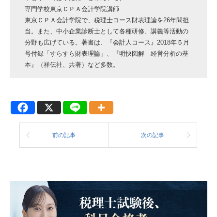
専門学校東京ＣＰＡ会計学院講師
東京ＣＰＡ会計学院で、税理士コース財表理論を26年間担
当。また、中小企業診断士として各種研修、講義等活動の
分野も広げている。著書は、『会計人コース』2018年５月
号付録「すらすら財表理論」、『明快図解 経営分析の基
本』（祥伝社、共著）など多数。
前の記事
次の記事