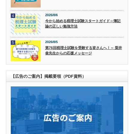
2026/8/6
4
今から始める税理士試験スタートガイド～簿記
論の正しい勉強方法
2026/8/5
5
第76回税理士試験を受験する皆さんへ！～ 梨井
俊先生からの応援メッセージ
【広告のご案内】掲載要領（PDF資料）