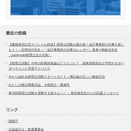
最近の投稿
【書籍発売記念スペシャル対談】税理士試験お疲れ様！会計事務所の仕事を楽し
もう！～定岡佳代先生（『会計事務所の仕事カレンダー』著者)×朝倉歩先生
（sankyodo税理士法人代表）
【税理士試験】今年の財務諸表論はどうだった？ 諸角崇順先生が予想するボー
ダーラインと学習アドバイス
今から始める税理士試験スタートガイド～簿記論の正しい勉強方法
わたしの独立開業日誌 ＃税理士・廣瀬充
第76回税理士試験を受験する皆さんへ！～ 梨井俊先生からの応援メッセージ
リンク
国税庁
公認会計士・監査審査会