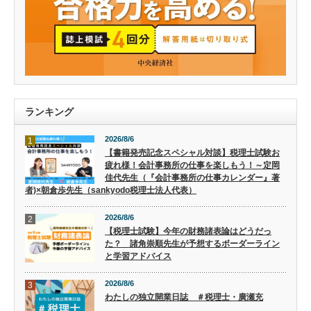
ランキング
2026/8/6
1
【書籍発売記念スペシャル対談】税理士試験お
疲れ様！会計事務所の仕事を楽しもう！～定岡
佳代先生（『会計事務所の仕事カレンダー』著
者)×朝倉歩先生（sankyodo税理士法人代表）
2026/8/6
2
【税理士試験】今年の財務諸表論はどうだっ
た？ 諸角崇順先生が予想するボーダーライン
と学習アドバイス
2026/8/6
3
わたしの独立開業日誌 ＃税理士・廣瀬充