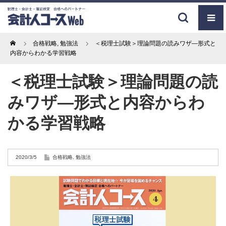
Home
合格戦略
,
勉強法
＜税理士試験＞理論問題の読みワザ―形式と
内容からわかる学習戦略
＜税理士試験＞理論問題の読
みワザ―形式と内容からわ
かる学習戦略
2020/3/5
合格戦略
,
勉強法