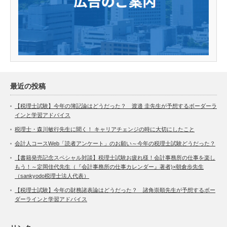
最近の投稿
【税理士試験】今年の簿記論はどうだった？ 渡邉 圭先生が予想するボーダーラ
インと学習アドバイス
税理士・森川敏行先生に聞く！ キャリアチェンジの時に大切にしたこと
会計人コースWeb「読者アンケート」のお願い～今年の税理士試験どうだった？
【書籍発売記念スペシャル対談】税理士試験お疲れ様！会計事務所の仕事を楽し
もう！～定岡佳代先生（『会計事務所の仕事カレンダー』著者)×朝倉歩先生
（sankyodo税理士法人代表）
【税理士試験】今年の財務諸表論はどうだった？ 諸角崇順先生が予想するボー
ダーラインと学習アドバイス