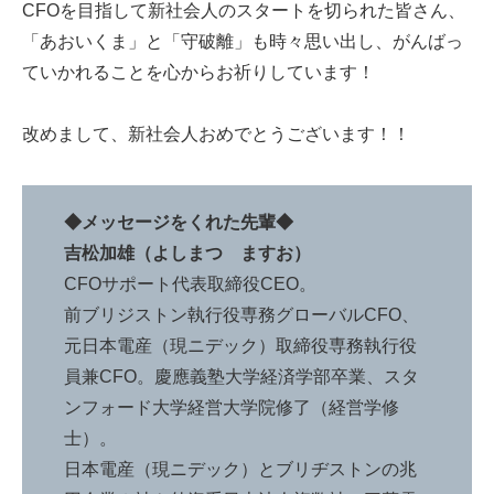
CFOを目指して新社会人のスタートを切られた皆さん、
「あおいくま」と「守破離」も時々思い出し、がんばっ
ていかれることを心からお祈りしています！
改めまして、新社会人おめでとうございます！！
◆メッセージをくれた先輩◆
吉松加雄（よしまつ ますお）
CFOサポート代表取締役CEO。
前ブリジストン執行役専務グローバルCFO、
元日本電産（現ニデック）取締役専務執行役
員兼CFO。慶應義塾大学経済学部卒業、スタ
ンフォード大学経営大学院修了（経営学修
士）。
日本電産（現ニデック）とブリヂストンの兆