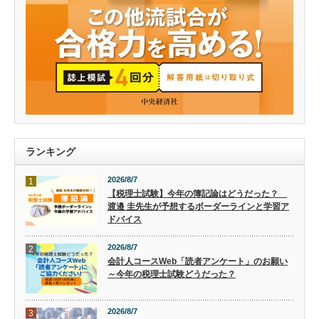
ランキング
2026/8/7
1
【税理士試験】今年の簿記論はどうだった？
渡邉 圭先生が予想するボーダーラインと学習ア
ドバイス
2026/8/7
2
会計人コースWeb「読者アンケート」のお願い
～今年の税理士試験どうだった？
2026/8/7
3