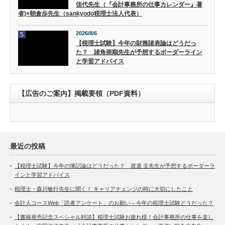
佳代先生（『会計事務所の仕事カレンダー』著
者)×朝倉歩先生（sankyodo税理士法人代表）
2026/8/6
5
【税理士試験】今年の財務諸表論はどうだっ
た？ 諸角崇順先生が予想するボーダーライン
と学習アドバイス
【広告のご案内】掲載要領（PDF資料）
最近の投稿
【税理士試験】今年の簿記論はどうだった？ 渡邉 圭先生が予想するボーダーラ
インと学習アドバイス
税理士・森川敏行先生に聞く！ キャリアチェンジの時に大切にしたこと
会計人コースWeb「読者アンケート」のお願い～今年の税理士試験どうだった？
【書籍発売記念スペシャル対談】税理士試験お疲れ様！会計事務所の仕事を楽し