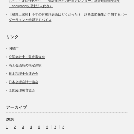
もう！～定岡佳代先生（『会計事務所の仕事カレンダー』著者)×朝倉歩先生
（sankyodo税理士法人代表）
【税理士試験】今年の財務諸表論はどうだった？ 諸角崇順先生が予想するボー
ダーラインと学習アドバイス
リンク
国税庁
公認会計士・監査審査会
商工会議所の検定試験
日本税理士会連合会
日本公認会計士協会
全国経理教育協会
アーカイブ
2026
1
2
3
4
5
6
7
8