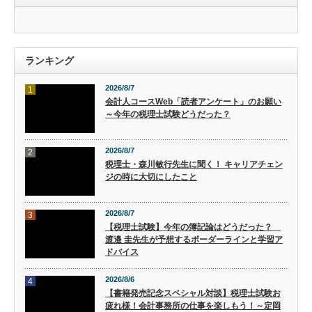
ランキング
2026/8/7
1
会計人コースWeb「読者アンケート」のお願い
～今年の税理士試験どうだった？
2026/8/7
2
税理士・森川敏行先生に聞く！ キャリアチェン
ジの時に大切にしたこと
2026/8/7
3
【税理士試験】今年の簿記論はどうだった？
渡邉 圭先生が予想するボーダーラインと学習ア
ドバイス
2026/8/6
4
【書籍発売記念スペシャル対談】税理士試験お
疲れ様！会計事務所の仕事を楽しもう！～定岡