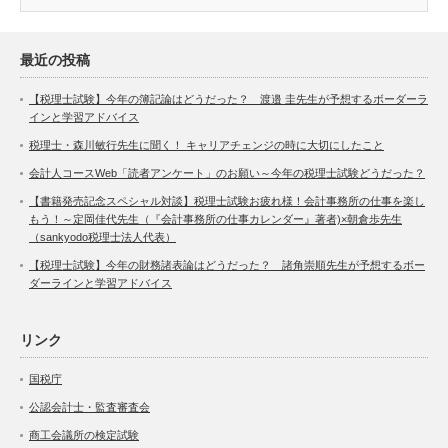
最近の投稿
【税理士試験】今年の簿記論はどうだった？ 渡邉 圭先生が予想するボーダーラ
インと学習アドバイス
税理士・森川敏行先生に聞く！ キャリアチェンジの時に大切にしたこと
会計人コースWeb「読者アンケート」のお願い～今年の税理士試験どうだった？
【書籍発売記念スペシャル対談】税理士試験お疲れ様！会計事務所の仕事を楽し
もう！～定岡佳代先生（『会計事務所の仕事カレンダー』著者)×朝倉歩先生
（sankyodo税理士法人代表）
【税理士試験】今年の財務諸表論はどうだった？ 諸角崇順先生が予想するボー
ダーラインと学習アドバイス
リンク
国税庁
公認会計士・監査審査会
商工会議所の検定試験