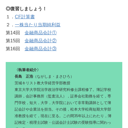
◎復習しましょう！
１．
CF計算書
２．
一株当たり当期純利益
第14回
金融商品会計①
第15回
金融商品会計②
第16回
金融商品会計③
〈執筆者紹介〉
長島 正浩
（ながしま・まさひろ）
茨城キリスト教大学経営学部教授
東京大学大学院法学政治学研究科修士課程修了。簿記学校
講師，会計事務所（監査法人），証券会社勤務を経て，専
門学校，短大，大学，大学院において非常勤講師として簿
記会計や企業法を担当。その後，松本大学松商短期大学部
准教授を経て，現在に至る。この間35年以上にわたり，簿
記検定・税理士試験・公認会計士試験の受験指導に関わっ