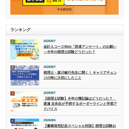
ランキング
2026/8/7
1
会計人コースWeb「読者アンケート」のお願い
～今年の税理士試験どうだった？
2026/8/7
2
税理士・森川敏行先生に聞く！ キャリアチェン
ジの時に大切にしたこと
2026/8/7
3
【税理士試験】今年の簿記論はどうだった？
渡邉 圭先生が予想するボーダーラインと学習ア
ドバイス
2026/8/6
4
【書籍発売記念スペシャル対談】税理士試験お