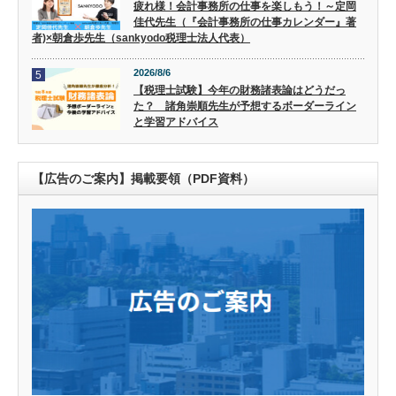
疲れ様！会計事務所の仕事を楽しもう！～定岡
佳代先生（『会計事務所の仕事カレンダー』著
者)×朝倉歩先生（sankyodo税理士法人代表）
2026/8/6
5
【税理士試験】今年の財務諸表論はどうだっ
た？ 諸角崇順先生が予想するボーダーライン
と学習アドバイス
【広告のご案内】掲載要領（PDF資料）