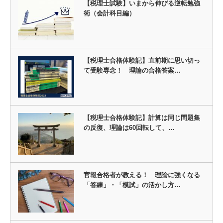
【税理士試験】いまから伸びる逆転勉強
術（会計科目編）
【税理士合格体験記】直前期に思い切っ
て受験専念！ 理論の合格答案…
【税理士合格体験記】計算は同じ問題集
の反復、理論は60回転して、…
官報合格者が教える！ 理論に強くなる
「答練」・「模試」の活かし方…