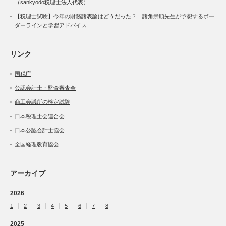
（sankyodo税理士法人代表）
【税理士試験】今年の財務諸表論はどうだった？ 諸角崇順先生が予想するボー
ダーラインと学習アドバイス
リンク
国税庁
公認会計士・監査審査会
商工会議所の検定試験
日本税理士会連合会
日本公認会計士協会
全国経理教育協会
アーカイブ
2026
1
2
3
4
5
6
7
8
2025