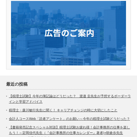
最近の投稿
【税理士試験】今年の簿記論はどうだった？ 渡邉 圭先生が予想するボーダーラ
インと学習アドバイス
税理士・森川敏行先生に聞く！ キャリアチェンジの時に大切にしたこと
会計人コースWeb「読者アンケート」のお願い～今年の税理士試験どうだった？
【書籍発売記念スペシャル対談】税理士試験お疲れ様！会計事務所の仕事を楽し
もう！～定岡佳代先生（『会計事務所の仕事カレンダー』著者)×朝倉歩先生