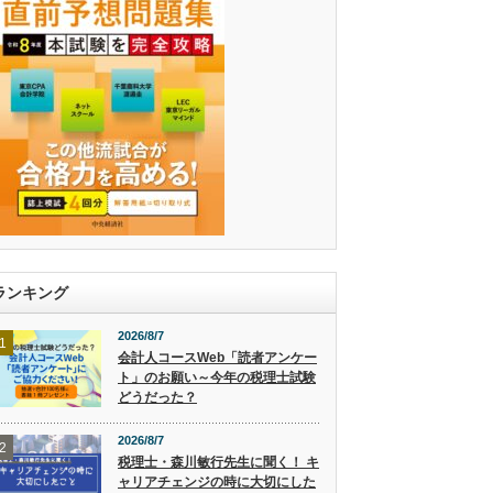
ランキング
2026/8/7
1
会計人コースWeb「読者アンケー
ト」のお願い～今年の税理士試験
どうだった？
2026/8/7
2
税理士・森川敏行先生に聞く！ キ
ャリアチェンジの時に大切にした