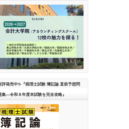
好評発売中✨『税理士試験 簿記論 直前予想問
題集―令和８年度本試験を完全攻略』