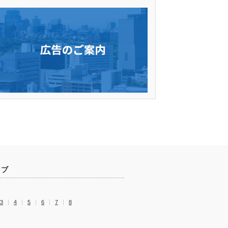
イブ
3
4
5
6
7
8