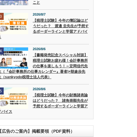
こと
2026/8/7
3
【税理士試験】今年の簿記論はど
うだった？ 渡邉 圭先生が予想す
るボーダーラインと学習アドバイ
ス
2026/8/6
4
【書籍発売記念スペシャル対談】
税理士試験お疲れ様！会計事務所
の仕事を楽しもう！～定岡佳代先
生（『会計事務所の仕事カレンダー』著者)×朝倉歩先
生（sankyodo税理士法人代表）
2026/8/6
5
【税理士試験】今年の財務諸表論
はどうだった？ 諸角崇順先生が
予想するボーダーラインと学習ア
ドバイス
【広告のご案内】掲載要領（PDF資料）