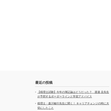
最近の投稿
【税理士試験】今年の簿記論はどうだった？ 渡邉 圭先生
が予想するボーダーラインと学習アドバイス
税理士・森川敏行先生に聞く！ キャリアチェンジの時に大
切にしたこと