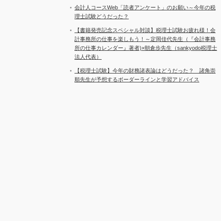
会計人コースWeb「読者アンケート」のお願い～今年の税
理士試験どうだった？
【書籍発売記念スペシャル対談】税理士試験お疲れ様！会
計事務所の仕事を楽しもう！～定岡佳代先生（『会計事務
所の仕事カレンダー』著者)×朝倉歩先生（sankyodo税理士
法人代表）
【税理士試験】今年の財務諸表論はどうだった？ 諸角崇
順先生が予想するボーダーラインと学習アドバイス