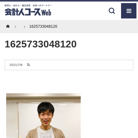
Home
1625733048120
1625733048120
2021/7/8