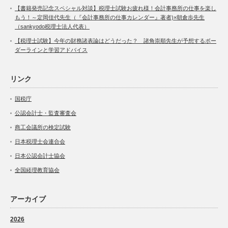
【書籍発売記念スペシャル対談】税理士試験お疲れ様！会計事務所の仕事を楽し
もう！～定岡佳代先生（『会計事務所の仕事カレンダー』著者)×朝倉歩先生
（sankyodo税理士法人代表）
【税理士試験】今年の財務諸表論はどうだった？ 諸角崇順先生が予想するボー
ダーラインと学習アドバイス
リンク
国税庁
公認会計士・監査審査会
商工会議所の検定試験
日本税理士会連合会
日本公認会計士協会
全国経理教育協会
アーカイブ
2026