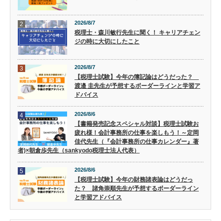
2026/8/7
2
税理士・森川敏行先生に聞く！ キャリアチェン
ジの時に大切にしたこと
2026/8/7
3
【税理士試験】今年の簿記論はどうだった？
渡邉 圭先生が予想するボーダーラインと学習ア
ドバイス
2026/8/6
4
【書籍発売記念スペシャル対談】税理士試験お
疲れ様！会計事務所の仕事を楽しもう！～定岡
佳代先生（『会計事務所の仕事カレンダー』著
者)×朝倉歩先生（sankyodo税理士法人代表）
2026/8/6
5
【税理士試験】今年の財務諸表論はどうだっ
た？ 諸角崇順先生が予想するボーダーライン
と学習アドバイス