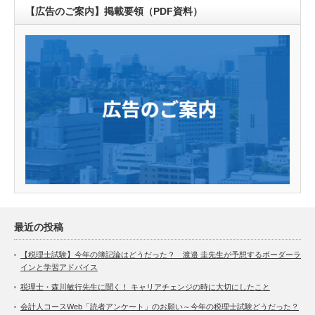
【広告のご案内】掲載要領（PDF資料）
最近の投稿
【税理士試験】今年の簿記論はどうだった？ 渡邉 圭先生が予想するボーダーラ
インと学習アドバイス
税理士・森川敏行先生に聞く！ キャリアチェンジの時に大切にしたこと
会計人コースWeb「読者アンケート」のお願い～今年の税理士試験どうだった？